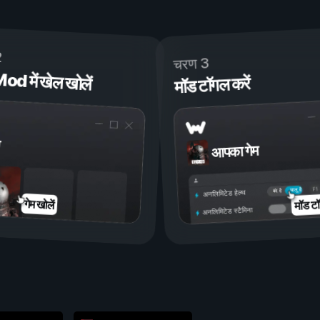
2
चरण 3
 में खेल खोलें
मॉड टॉगल करें
आपका गेम
चालू है
बंद है
अनलिमिटेड हेल्थ
मॉड टॉ
गेम खोलें
अनलिमिटेड स्टैमिना