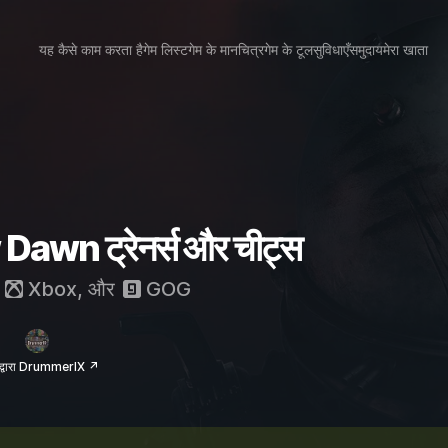
यह कैसे काम करता है
गेम लिस्ट
गेम के मानचित्र
गेम के टूल
सुविधाएँ
समुदाय
मेरा खाता
wn ट्रेनर्स और चीट्स
,
Xbox
, और
GOG
 द्वारा DrummerIX ↗