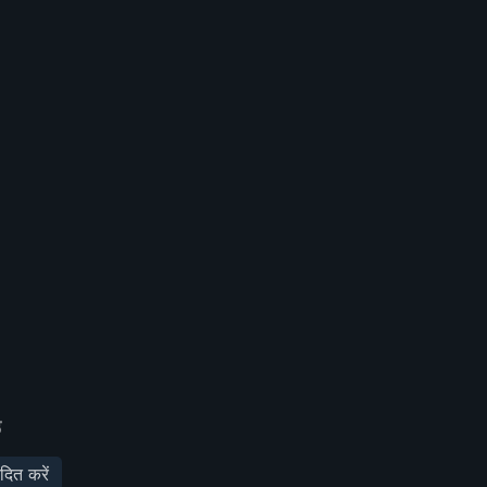
ड
दित करें