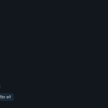
ड
दित करें