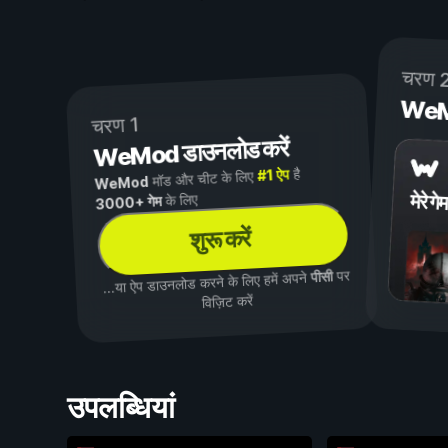
चरण 
WeMod
चरण 1
WeMod डाउनलोड करें
है
#1 ऐप
मॉड और चीट के लिए
WeMod
मेरे गेम
के लिए
3000+ गेम
शुरू करें
पर
पीसी
...या ऐप डाउनलोड करने के लिए हमें अपने
विज़िट करें
उपलब्धियां