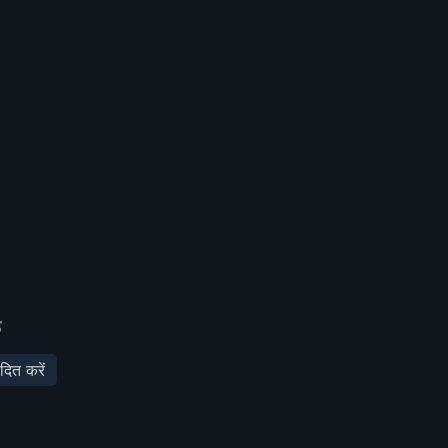
ड
दित करें