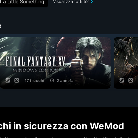
t a Little Something
Visualizza tutti 52
e
17 trucchi
2 anni fa
ochi in sicurezza con WeMod