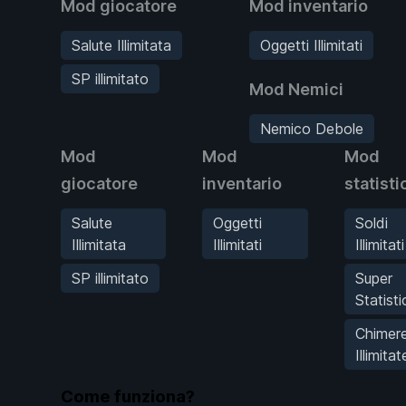
Mod giocatore
Mod inventario
Salute Illimitata
Oggetti Illimitati
SP illimitato
Mod Nemici
Nemico Debole
Mod
Mod
Mod
giocatore
inventario
statisti
Salute
Oggetti
Soldi
Illimitata
Illimitati
Illimitati
SP illimitato
Super
Statist
Chimer
Illimitat
Come funziona?