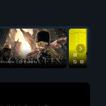
8 trucchi
5 anni fa
53 trucchi