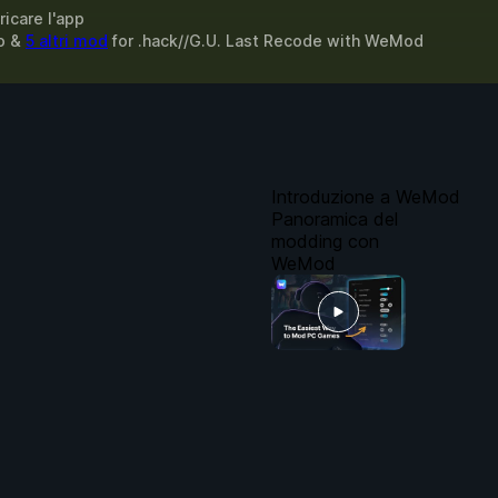
ricare l'app
to &
5 altri mod
for
.hack//G.U. Last Recode
with
WeMod
Introduzione a WeMod
Panoramica del
modding con
WeMod