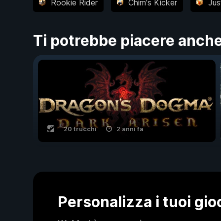
Rookie Rider
Chim's Kicker
Jus
Ti potrebbe piacere anch
20 trucchi
2 anni fa
Personalizza i tuoi gi