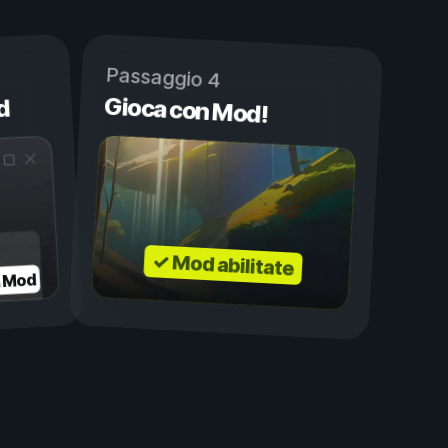
Passaggio 4
Gioca con Mod!
d
✓ Mod abilitate
a Mod