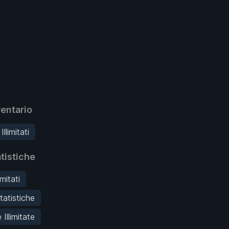
entario
llimitati
tistiche
imitati
tatistiche
Illimitate