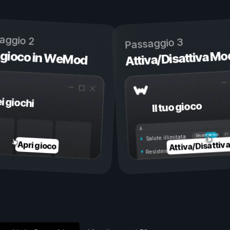
aggio 2
Passaggio 3
 gioco in WeMod
Attiva/Disattiva Mo
ei giochi
Il tuo gioco
Attivo
Disattivo
Salute illimitata
Attiva/Disattiv
Apri gioco
Resistenza illimitata