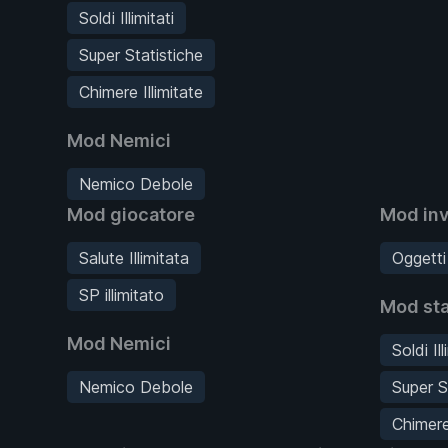
Soldi Illimitati
Super Statistiche
Chimere Illimitate
Mod Nemici
Nemico Debole
Mod giocatore
Mod inv
Salute Illimitata
Oggetti I
SP illimitato
Mod sta
Mod Nemici
Soldi Ill
Nemico Debole
Super S
Chimere 