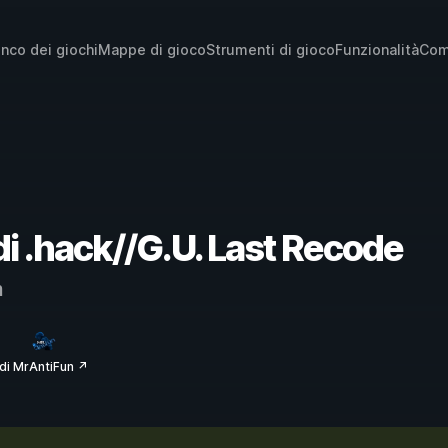
enco dei giochi
Mappe di gioco
Strumenti di gioco
Funzionalità
Com
 di .hack//G.U. Last Recode
m
di MrAntiFun ↗