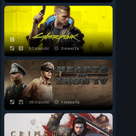
53 trucchi
3 mesi fa
35 trucchi
1 mese fa