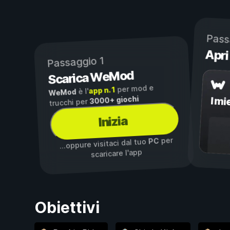
Pass
Apri
Passaggio 1
Scarica WeMod
per mod e
app n. 1
è l'
WeMod
3000+ giochi
I mi
trucchi per
Inizia
per
PC
...oppure visitaci dal tuo
scaricare l'app
Obiettivi