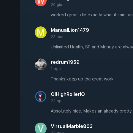
20 giu
worked great. did exactly what it said. a
ManualLion1479
23 mar
Unlimited Health, SP and Money are alway
redrum1959
1 ago
Thanks keep up the great work
OIHighRollerIO
22 apr
Absolutely nice. Makes an already prett
VirtualMarble803
23 gen