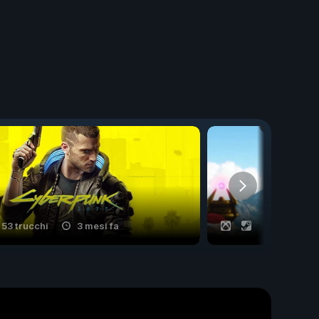
53 trucchi
3 mesi fa
22 trucchi