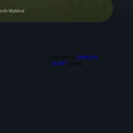
with
WeMod
Part of the
DRAGON
QUEST
series