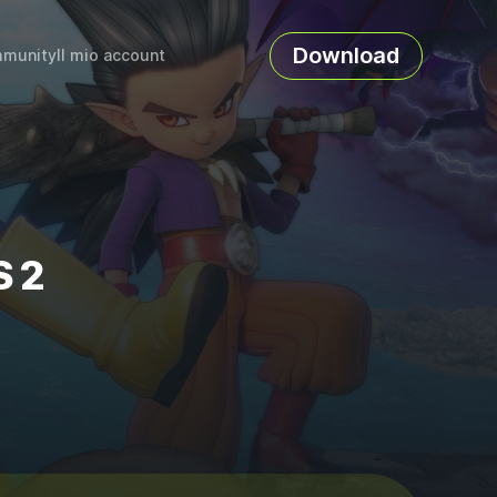
Download
munity
Il mio account
S 2