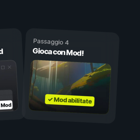
Passaggio 4
Gioca con Mod!
d
✓ Mod abilitate
a Mod