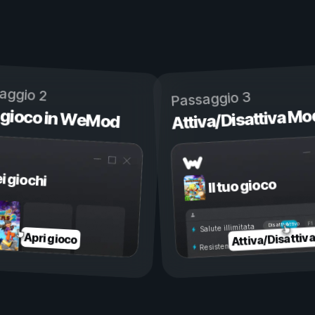
aggio 2
Passaggio 3
 gioco in WeMod
Attiva/Disattiva Mo
ei giochi
Il tuo gioco
Attivo
Disattivo
Salute illimitata
Attiva/Disattiv
Apri gioco
Resistenza illimitata