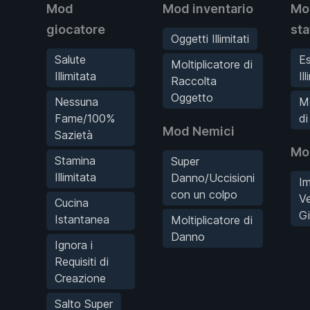
Mod
Mod inventario
Mo
giocatore
sta
Oggetti Illimitati
Salute
Es
Moltiplicatore di
Illimitata
Il
Raccolta
Oggetto
Nessuna
Mo
Fame/100%
di
Mod Nemici
Sazietà
Mo
Stamina
Super
Illimitata
Danno/Uccisioni
I
con un colpo
Ve
Cucina
G
Istantanea
Moltiplicatore di
Danno
Ignora i
Requisiti di
Creazione
Salto Super