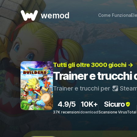
wemod
Come Funziona
El
Tutti gli oltre 3000 giochi →
Trainer e trucc
Trainer e trucchi per
Stea
4.9/5
10K+
Sicuro
37K recensioni
download
Scansione VirusTotal