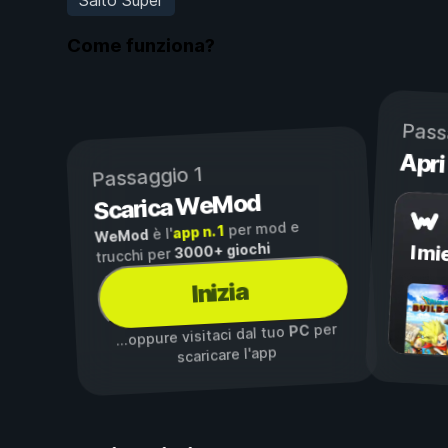
Come funziona?
Pass
Apri
Passaggio 1
Scarica WeMod
per mod e
app n. 1
è l'
WeMod
3000+ giochi
I mi
trucchi per
Inizia
per
PC
...oppure visitaci dal tuo
scaricare l'app