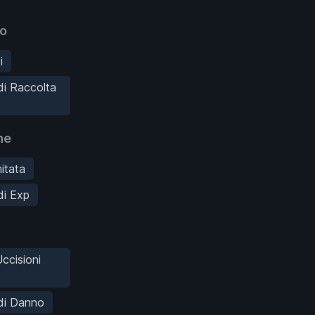
io
i
 di Raccolta
he
mitata
di Exp
ccisioni
 di Danno