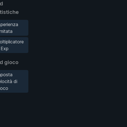
d
tistiche
perienza
limitata
ltiplicatore
 Exp
d gioco
mposta
locità di
ioco