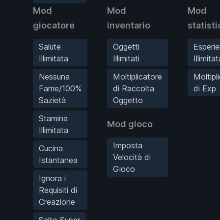
Mod
Mod
Mod
giocatore
inventario
statist
Salute
Oggetti
Esperi
Illimitata
Illimitati
Illimitat
Nessuna
Moltiplicatore
Moltipl
Fame/100%
di Raccolta
di Exp
Sazietà
Oggetto
Stamina
Mod gioco
Illimitata
Imposta
Cucina
Velocità di
Istantanea
Gioco
Ignora i
Requisiti di
Creazione
Salto Super