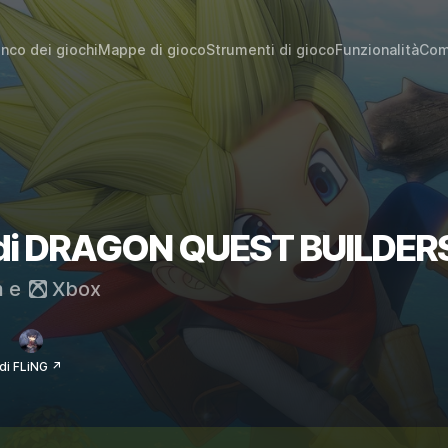
enco dei giochi
Mappe di gioco
Strumenti di gioco
Funzionalità
Com
hi di DRAGON QUEST BUILDER
m
e
Xbox
di FLiNG ↗