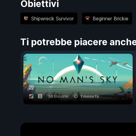
Obiettivi
Shipwreck Survivor
Beginner Brickie
Ti potrebbe piacere anch
36 trucchi
1 mese fa