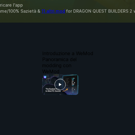
ricare l'app
 Fame/100% Sazietà &
11 altri mod
for
DRAGON QUEST BUILDERS 2
Introduzione a WeMod
Panoramica del
modding con
WeMod