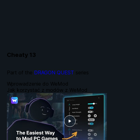
Cheaty
13
Part of the
DRAGON QUEST
series
Wprowadzenie do WeMod
Jak korzystać z modów z WeMod