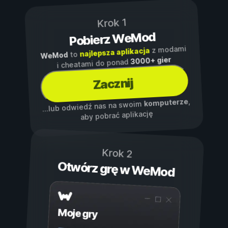
Krok 1
Pobierz WeMod
z modami
najlepsza aplikacja
to
WeMod
3000+ gier
i cheatami do ponad
Zacznij
,
komputerze
...lub odwiedź nas na swoim
aby pobrać aplikację
Krok 2
Otwórz grę w WeMod
Moje gry