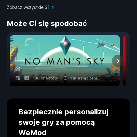
Zobacz wszystkie 31
Może Ci się spodobać
36 cheatów
1 miesiąc temu
Bezpiecznie personalizuj
swoje gry za pomocą
WeMod