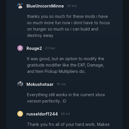
BlueUnicornMinne
25 kwi
thanks you so much for these mods i have
so much more fun now i dont have to focus
on hunger so much so i can build and
destroy away
Rouge2
23 kwi
It was good, but an option to modify the
gratitude modifier like the EXP, Damage,
and Item Pickup Multipliers do.
Mokushotaar
18 sie
Everything still works in the current xbox
version perfectly. :D
russeldorf1244
26 lut
Thank you fro all of your hard work. Makes