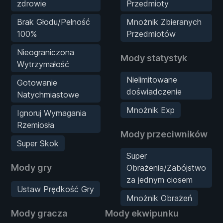
zdrowie
Przedmioty
Brak Głodu/Pełność
Mnożnik Zbieranych
100%
Przedmiotów
Nieograniczona
Mody statystyk
Wytrzymałość
Nielimitowane
Gotowanie
doświadczenie
Natychmiastowe
Mnożnik Exp
Ignoruj Wymagania
Rzemiosła
Mody przeciwników
Super Skok
Super
Mody gry
Obrażenia/Zabójstwo
za jednym ciosem
Ustaw Prędkość Gry
Mnożnik Obrażeń
Mody gracza
Mody ekwipunku
M