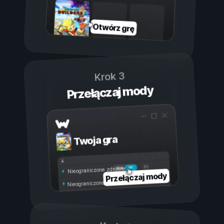
Otwórz grę
Krok 3
Przełączaj mody
Twoja gra
Wł.
Wył.
Nieograniczone zdrowie
Przełączaj mody
Nieograniczona wytrzymałość