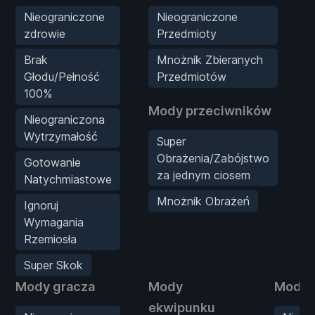
Nieograniczone
Nieograniczone
zdrowie
Przedmioty
Brak
Mnożnik Zbieranych
Głodu/Pełność
Przedmiotów
100%
M
Mody przeciwników
Nieograniczona
Wytrzymałość
Super
Obrażenia/Zabójstwo
Gotowanie
za jednym ciosem
Natychmiastowe
Mnożnik Obrażeń
Ignoruj
Wymagania
Rzemiosła
Super Skok
Mody gracza
Mody
Mody s
ekwipunku