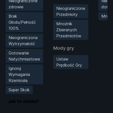
Nieograniczone
Nieli
zdrowie
doświ
Nieograniczone
Przedmioty
Brak
Mnożn
Głodu/Pełność
Mnożnik
100%
Zbieranych
Przedmiotów
Nieograniczona
Wytrzymałość
Mody gry
Gotowanie
Natychmiastowe
Ustaw
Prędkość Gry
Ignoruj
Wymagania
Rzemiosła
Super Skok
Jak to działa?