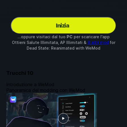
Inizia
...oppure visitaci dal tuo
PC
per scaricare l'app
Ottieni Salute Illimitata, AP Illimitati &
8 altri mod
for
Dead State: Reanimated
with
WeMod
Trucchi
10
Introduzione a WeMod
Panoramica del modding con WeMod