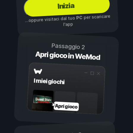
Inizia
per scaricare
PC
...oppure visitaci dal tuo
l'app
Passaggio 2
Apri gioco in WeMod
I miei giochi
Apri gioco