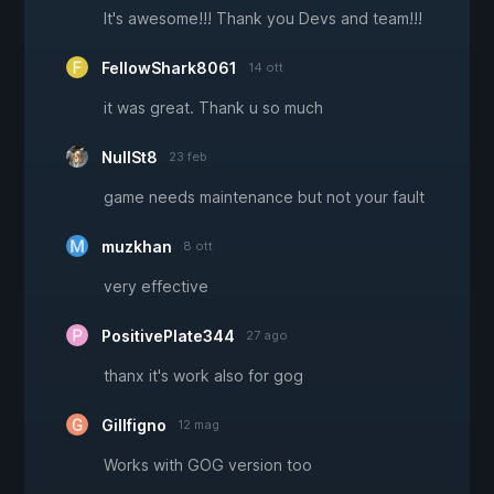
It's awesome!!! Thank you Devs and team!!!
FellowShark8061
14 ott
it was great. Thank u so much
NullSt8
23 feb
game needs maintenance but not your fault
muzkhan
8 ott
very effective
PositivePlate344
27 ago
thanx it's work also for gog
Gillfigno
12 mag
Works with GOG version too