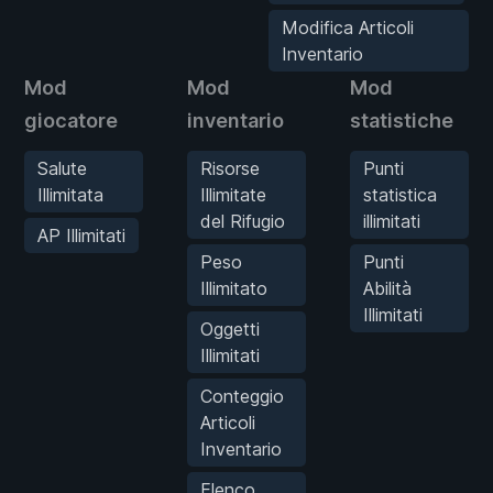
Modifica Articoli
Inventario
Mod
Mod
Mod
giocatore
inventario
statistiche
Salute
Risorse
Punti
Illimitata
Illimitate
statistica
del Rifugio
illimitati
AP Illimitati
Peso
Punti
Illimitato
Abilità
Illimitati
Oggetti
Illimitati
Conteggio
Articoli
Inventario
Elenco