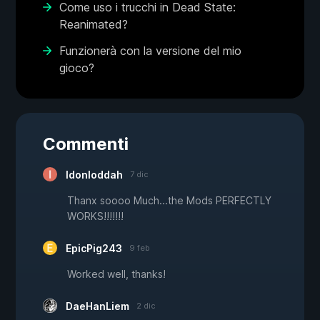
Come uso i trucchi in Dead State:
Reanimated?
Funzionerà con la versione del mio
gioco?
Commenti
Idonloddah
7 dic
Thanx soooo Much...the Mods PERFECTLY
WORKS!!!!!!!
EpicPig243
9 feb
Worked well, thanks!
DaeHanLiem
2 dic