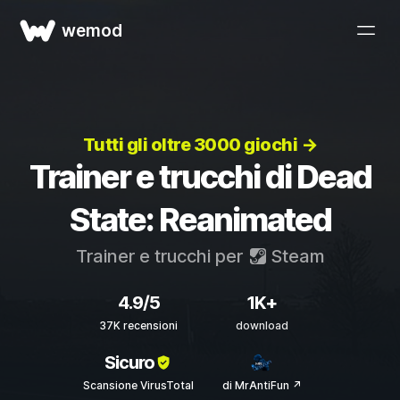
wemod
Tutti gli oltre 3000 giochi →
Trainer e trucchi di Dead
State: Reanimated
Trainer e trucchi per
Steam
4.9/5
1K+
37K recensioni
download
Sicuro
Scansione VirusTotal
di MrAntiFun ↗