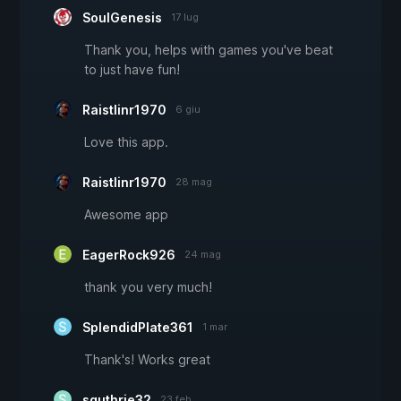
SoulGenesis
17 lug
Thank you, helps with games you've beat
to just have fun!
Raistlinr1970
6 giu
Love this app.
Raistlinr1970
28 mag
Awesome app
EagerRock926
24 mag
thank you very much!
SplendidPlate361
1 mar
Thank's! Works great
sguthrie32
23 feb