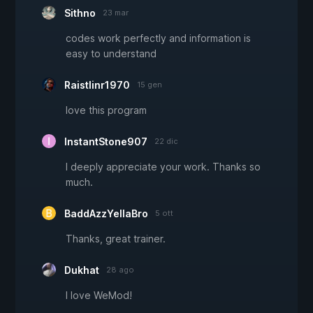
Sithno
23 mar
codes work perfectly and information is
easy to understand
Raistlinr1970
15 gen
love this program
InstantStone907
22 dic
I deeply appreciate your work. Thanks so
much.
BaddAzzYellaBro
5 ott
Thanks, great trainer.
Dukhat
28 ago
I love WeMod!