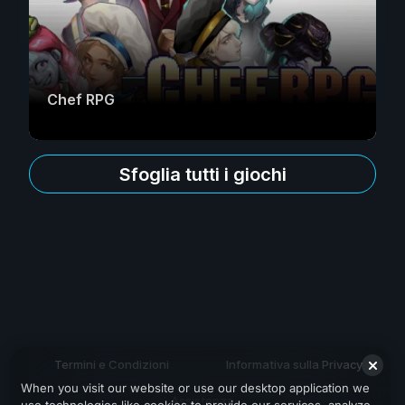
Chef RPG
Sfoglia tutti i giochi
Termini e Condizioni
Informativa sulla Privacy
When you visit our website or use our desktop application we
Assistenza