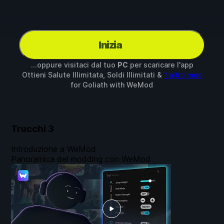
Inizia
...oppure visitaci dal tuo
PC
per scaricare l'app
Ottieni Salute Illimitata, Soldi Illimitati &
1 altro mod
for
Goliath
with
WeMod
Trucchi
3
Introduzione a WeMod
Panoramica del modding con WeMod