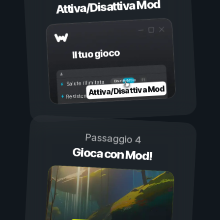
Attiva/Disattiva Mod
Il tuo gioco
Attivo
Disattivo
Salute illimitata
Attiva/Disattiva Mod
Resistenza illimitata
Passaggio 4
Gioca con Mod!