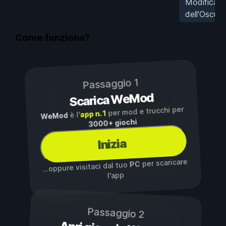
Modifica A
dell'Oscuri
Come funziona?
Passaggio 1
Scarica WeMod
per mod e trucchi per
app n. 1
è l'
WeMod
3000+ giochi
Inizia
per scaricare
PC
...oppure visitaci dal tuo
l'app
Passaggio 2