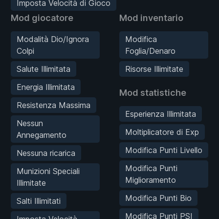
Imposta Velocità di Gioco
Mod giocatore
Mod inventario
Modalità Dio/Ignora
Modifica
Colpi
Foglia/Denaro
Salute Illimitata
Risorse Illimitate
Energia Illimitata
Mod statistiche
Resistenza Massima
Esperienza Illimitata
Nessun
Moltiplicatore di Exp
Annegamento
Modifica Punti Livello
Nessuna ricarica
Modifica Punti
Munizioni Speciali
Miglioramento
Illimitate
Modifica Punti Bio
Salti Illimitati
Modifica Punti PSI