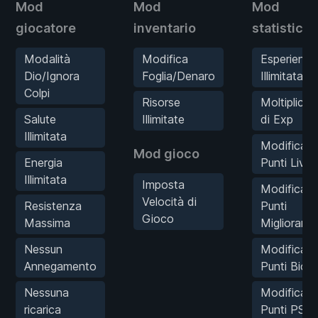
Mod
Mod
Mod
giocatore
inventario
statistich
Modalità
Modifica
Esperienza
Dio/Ignora
Foglia/Denaro
Illimitata
Colpi
Risorse
Moltiplicat
Salute
Illimitate
di Exp
Illimitata
Modifica
Mod gioco
Energia
Punti Livel
Illimitata
Imposta
Modifica
Velocità di
Resistenza
Punti
Gioco
Massima
Migliorame
Nessun
Modifica
Annegamento
Punti Bio
Nessuna
Modifica
ricarica
Punti PSI