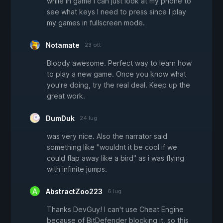
while in game I can just look at my phone to
see what keys I need to press since I play
my games in fullscreen mode.
Notamate
23 ott
Bloody awesome. Perfect way to learn how
to play a new game. Once you know what
you're doing, try the real deal. Keep up the
great work.
DumDuk
24 lug
was very nice. Also the narrator said
something like "wouldnt it be cool if we
could flap away like a bird" as i was flying
with infinite jumps.
AbstractZoo223
6 lug
Thanks DevGuy! I can't use Cheat Engine
because of BitDefender blocking it, so this