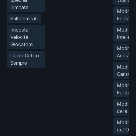
Speciali
Vitalità
Illimitate
Modific
Salti Illimitati
Forza
Imposta
Modific
Velocità
Intellett
Giocatore
Modific
Colpo Critico
Agilità
Sempre
Modific
Carisma
Modific
Fortuna
Modifica
della Lu
Modifica
dell'Oscu