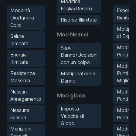
Modifica
Foglia/Denaro
Modalità
Esperie
Dio/Ignora
Illimitata
Risorse Illimitate
Colpi
Moltipli
Mod Nemici
Salute
di Exp
Illimitata
Modific
Super
Energia
Punti Liv
Danno/Uccisioni
Illimitata
con un colpo
Modific
Resistenza
Punti
Moltiplicatore di
Massima
Miglior
Danno
Nessun
Modific
Mod gioco
Annegamento
Punti Bi
Imposta
Nessuna
Modific
Velocità di
ricarica
Punti PS
Gioco
Munizioni
Modific