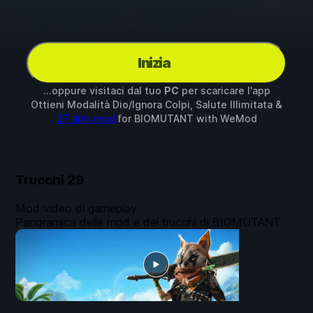
Inizia
...oppure visitaci dal tuo
PC
per scaricare l'app
Ottieni Modalità Dio/Ignora Colpi, Salute Illimitata &
27 altri mod
for
BIOMUTANT
with
WeMod
Trucchi
29
Mod video di gameplay
Panoramica delle mod e dei trucchi di BIOMUTANT