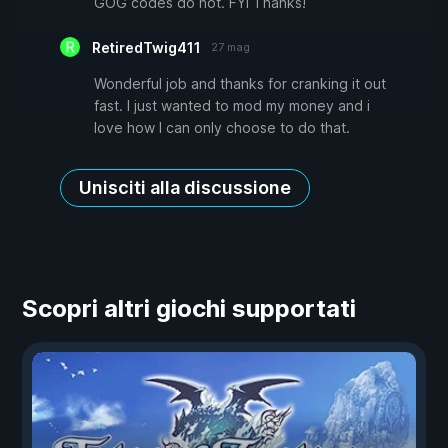
GOG codes do not. FYI Thanks!
RetiredTwig411
27 mag
Wonderful job and thanks for cranking it out
fast. I just wanted to mod my money and i
love how I can only choose to do that.
Unisciti alla discussione
Scopri altri giochi supportati