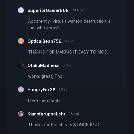
SuperiorGamer808
24 Nov
Apparently (virtual) wanton destruction is
fun, who knew?
OpticalBean759
4 Okt
THANKS FOR MAKING IT EASY TO MOD.
OtakuMadness
8 Sep
works great, Thx
HungryFox38
1 Sep
Love the cheats
KampfgruppeLehr
28 Agt
Thanks for the cheats STiNGERR :D