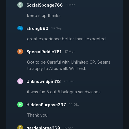
SocialSponge766
3 Mar
keep it up thanks
strong690
18 Sep
great experience better than i expected
SpecialRiddle781
17 Mar
Got to be Careful with Unlimited CP. Seems
to apply to AI as well. Will Test.
UnknownSpirit13
23 Jan
it was fun 5 out 5 balogna sandwiches.
HiddenPurpose397
14 Okt
Thank you
gardenjorge269
18 Apr