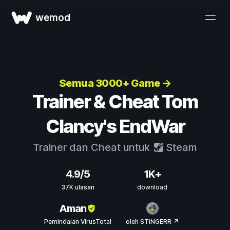
wemod
Semua 3000+ Game →
Trainer & Cheat Tom
Clancy's EndWar
Trainer dan Cheat untuk
Steam
4.9/5
1K+
37K ulasan
download
Aman
Pemindaian VirusTotal
oleh STiNGERR ↗