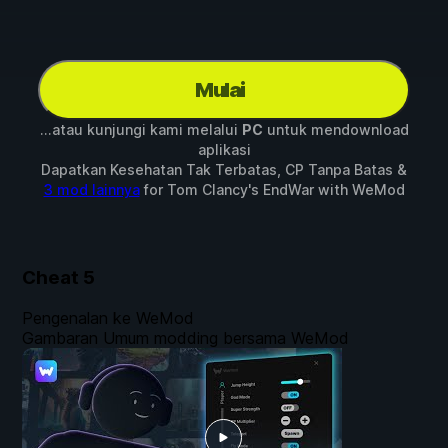
Mulai
...atau kunjungi kami melalui
PC
untuk mendownload
aplikasi
Dapatkan Kesehatan Tak Terbatas, CP Tanpa Batas &
3 mod lainnya
for
Tom Clancy's EndWar
with
WeMod
Cheat
5
Pengenalan ke WeMod
Gambaran Umum modding bersama WeMod