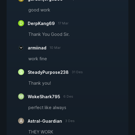
good work
DerpKang69
17 Mar
Thank You Good Sir.
armiinad
10 Mar
work fine
SteadyPurpose238
31 Des
Thank you!
WokeShark795
6 Des
perfect like always
Astral-Guardian
3 Des
THEY WORK