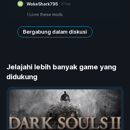
WokeShark795
27 Agt
I Love these mods
Bergabung dalam diskusi
Jelajahi lebih banyak game yang
didukung