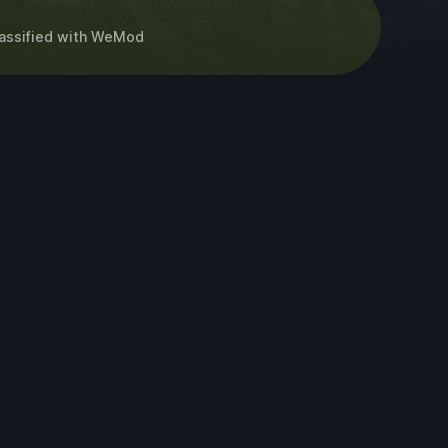
ssified
with
WeMod