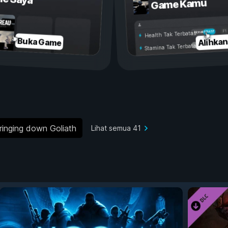
Game Kamu
Aktif
Nonaktif
Health Tak Terbatas
Alihka
Buka Game
Stamina Tak Terbatas
ringing down Goliath
Lihat semua 41