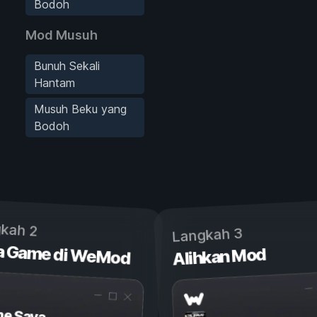
Bodoh
Mod Musuh
Bunuh Sekali
Hantam
Musuh Beku yang
Bodoh
kah 2
Langkah 3
a Game di WeMod
Alihkan Mod
e Saya