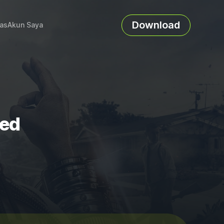
Download
as
Akun Saya
ied