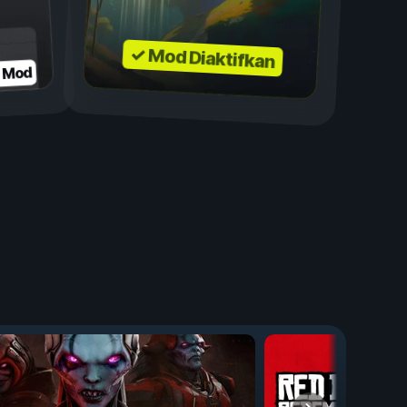
✓ Mod Diaktifkan
n Mod