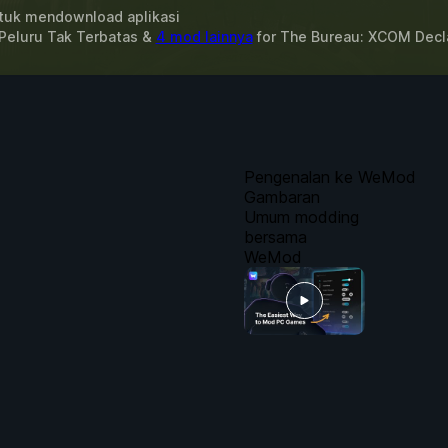
uk mendownload aplikasi
Peluru Tak Terbatas &
4 mod lainnya
for
The Bureau: XCOM Decla
Pengenalan ke WeMod
Gambaran
Umum modding
bersama
WeMod