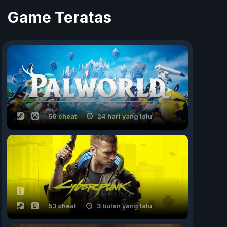
Game Teratas
56 cheat
24 hari yang lalu
53 cheat
3 bulan yang lalu