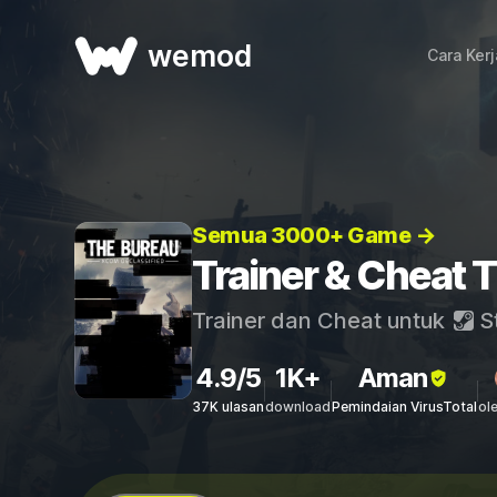
wemod
Cara Ker
Semua 3000+ Game →
Trainer & Cheat 
Trainer dan Cheat untuk
S
4.9/5
1K+
Aman
37K ulasan
download
Pemindaian VirusTotal
ol