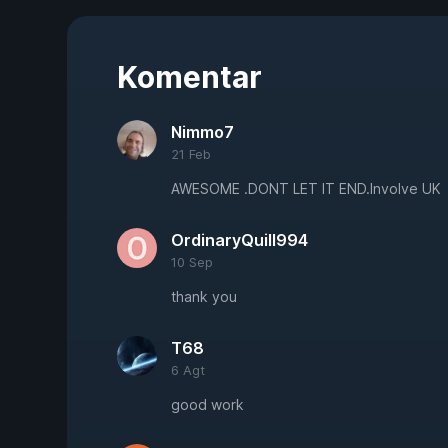
Komentar
Nimmo7
21 Feb
AWESOME .DONT LET IT END.Involve UK
OrdinaryQuill994
10 Sep
thank you
T68
6 Agt
good work