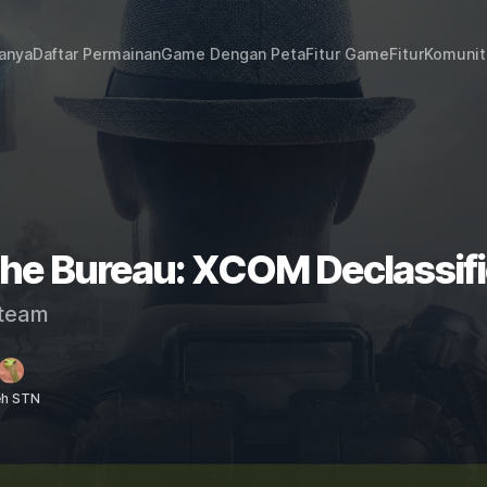
janya
Daftar Permainan
Game Dengan Peta
Fitur Game
Fitur
Komunit
The Bureau: XCOM Declassif
team
eh STN