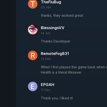
TheFluBug
23 Jan
thanks, they worked great
BlessingsVV
14 Jun
Thanks Developer
RemoteFog831
13 Des
When I first played this game back when i
Health is a literal lifesaver.
EPGAH
11 Des
Thank you, I liked it!