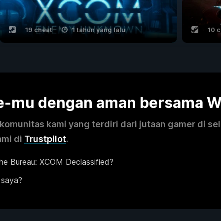
19 cheat
1 tahun yang lalu
10 
me-mu dengan aman bersama 
omunitas kami yang terdiri dari jutaan gamer di se
ami di
Trustpilot
.
he Bureau: XCOM Declassified?
 saya?