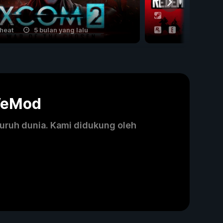
cheat
5 bulan yang lalu
12 cheat
WeMod
luruh dunia. Kami didukung oleh