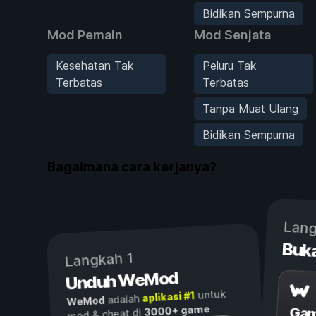
Bidikan Sempurna
Mod Pemain
Mod Senjata
Kesehatan Tak
Peluru Tak
Terbatas
Terbatas
Tanpa Muat Ulang
Bidikan Sempurna
Bagaimana cara kerjanya?
Lang
Buk
Langkah 1
Unduh WeMod
untuk
aplikasi #1
adalah
WeMod
3000+ game
Gam
mod & cheat di