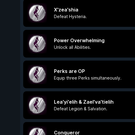
X'zea'shia
Defeat Hysteria.
Power Overwhelming
Unlock all Abilities.
Perks are OP
Equip three Perks simultaneously.
Lea'yi'elih & Zael'va'tielih
Defeat Legion & Salvation.
Conqueror