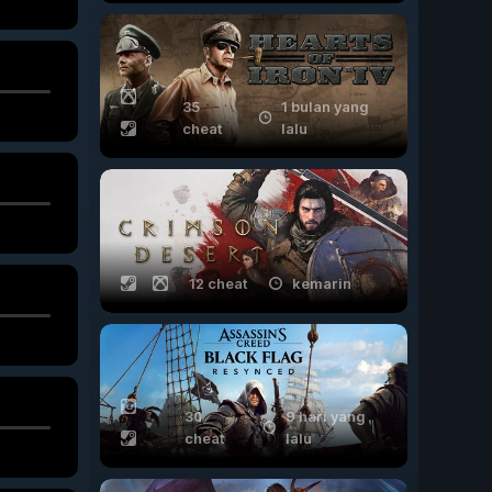
35
1 bulan yang
cheat
lalu
12 cheat
kemarin
30
9 hari yang
cheat
lalu