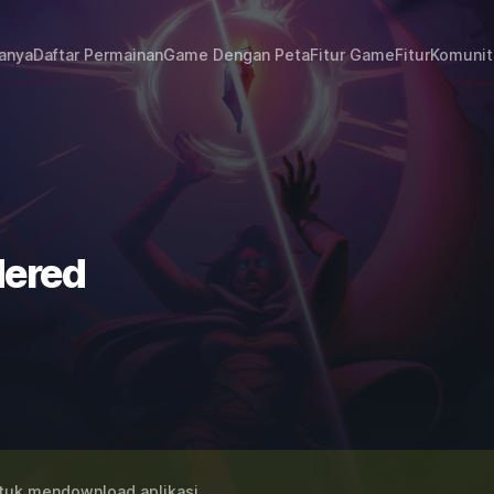
janya
Daftar Permainan
Game Dengan Peta
Fitur Game
Fitur
Komunit
dered
uk mendownload aplikasi