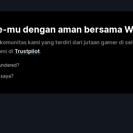
me-mu dengan aman bersama 
omunitas kami yang terdiri dari jutaan gamer di se
ami di
Trustpilot
.
undered?
 saya?