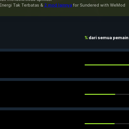
Energi Tak Terbatas &
2 mod lainnya
for
Sundered
with
WeMod
%
dari semua pemain