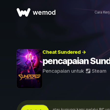
wemod
Cara Ker
Cheat Sundered →
pencapaian Sun
Pencapaian untuk
Steam
...atau kunjungi kami melalui
PC
unt