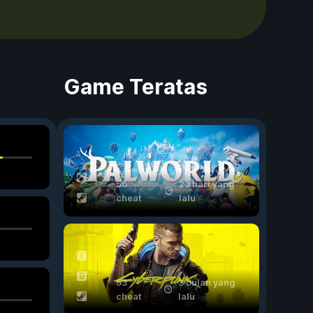
Game Teratas
56
23 hari yang
cheat
lalu
53
3 bulan yang
cheat
lalu