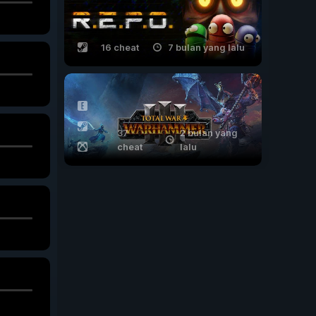
16 cheat
7 bulan yang lalu
37
2 bulan yang
cheat
lalu