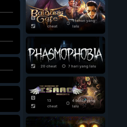
25
1 tahun yang
cheat
lalu
20 cheat
7 hari yang lalu
13
4 bulan yang
cheat
lalu