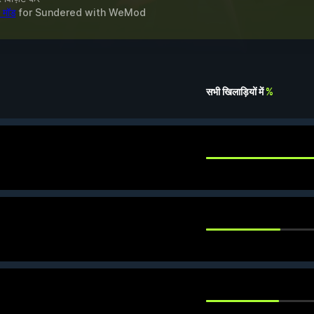
 मॉड
for
Sundered
with
WeMod
सभी खिलाड़ियों में
%