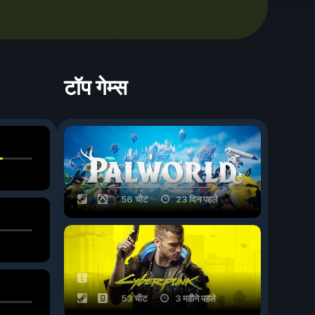
टॉप गेम्स
56 चीट
23 दिन पहले
53 चीट
3 महीने पहले