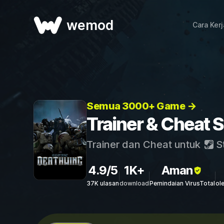
wemod
Cara Ker
Semua 3000+ Game →
Trainer & Cheat 
Trainer dan Cheat untuk
S
4.9/5
1K+
Aman
37K ulasan
download
Pemindaian VirusTotal
ol