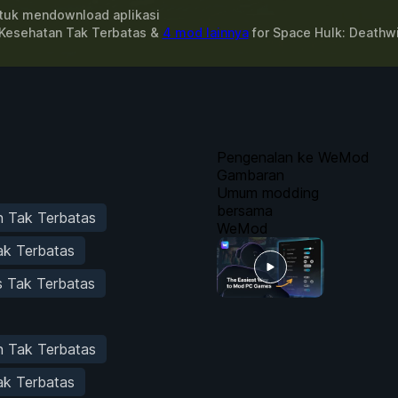
uk mendownload aplikasi
 Kesehatan Tak Terbatas &
4 mod lainnya
for
Space Hulk: Deathw
Pengenalan ke WeMod
Gambaran
Umum modding
bersama
n Tak Terbatas
WeMod
ak Terbatas
s Tak Terbatas
n Tak Terbatas
ak Terbatas