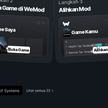
kah 2
Langkah 3
a Game di WeMod
Alihkan Mod
e Saya
Game Kamu
Aktif
Nonaktif
Health Tak Terbatas
Alihka
Buka Game
Stamina Tak Terbatas
of Systems
Lihat semua 23