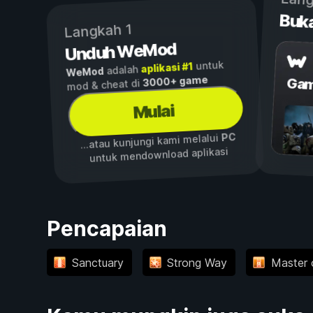
Lang
Buk
Langkah 1
Unduh WeMod
untuk
aplikasi #1
adalah
WeMod
3000+ game
Gam
mod & cheat di
Mulai
PC
...atau kunjungi kami melalui
untuk mendownload aplikasi
Pencapaian
Sanctuary
Strong Way
Master 