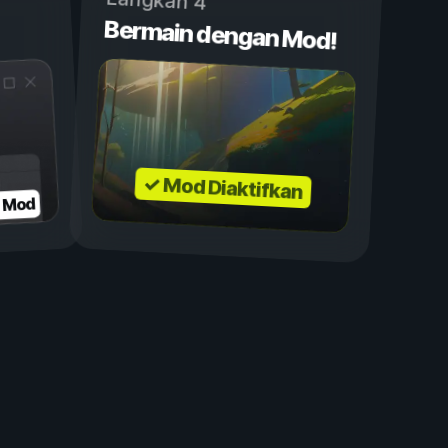
Langkah 4
Bermain dengan Mod!
✓ Mod Diaktifkan
n Mod