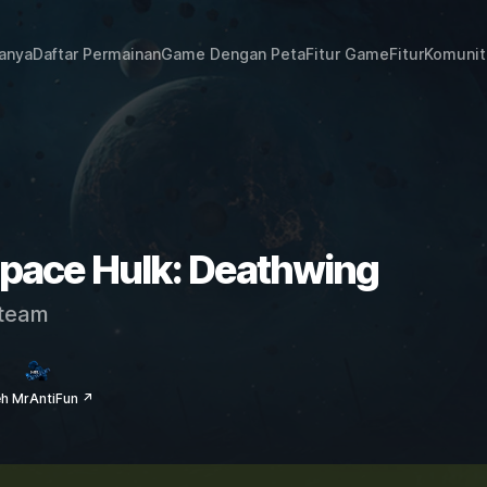
janya
Daftar Permainan
Game Dengan Peta
Fitur Game
Fitur
Komunit
Space Hulk: Deathwing
team
eh MrAntiFun ↗