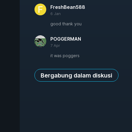
FreshBean588
6 Jan
good thank you
POGGERMAN
7 Apr
it was poggers
Bergabung dalam diskusi