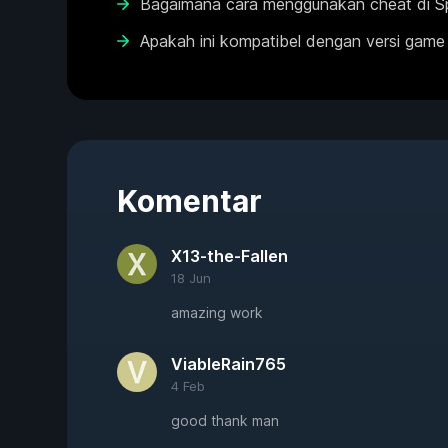
Bagaimana cara menggunakan cheat di S
Apakah ini kompatibel dengan versi game
Komentar
X13-the-Fallen
18 Jun
amazing work
ViableRain765
4 Feb
good thank man