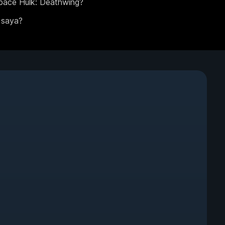
pace Hulk: Deathwing?
 saya?