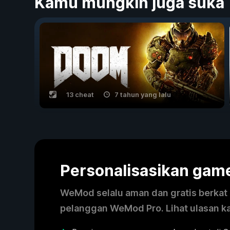
Kamu mungkin juga suka
13 cheat
7 tahun yang lalu
Personalisasikan ga
WeMod selalu aman dan gratis berkat k
pelanggan WeMod Pro. Lihat ulasan k