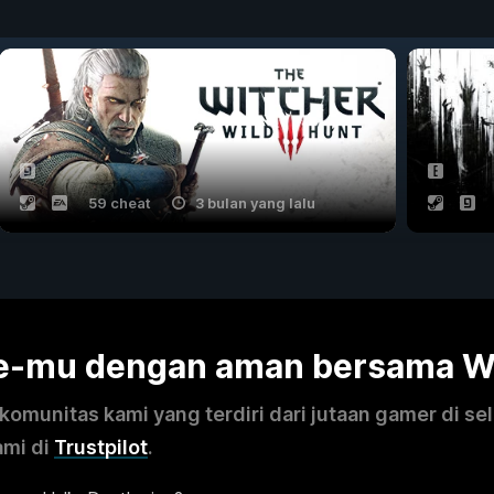
59 cheat
3 bulan yang lalu
me-mu dengan aman bersama 
omunitas kami yang terdiri dari jutaan gamer di se
ami di
Trustpilot
.