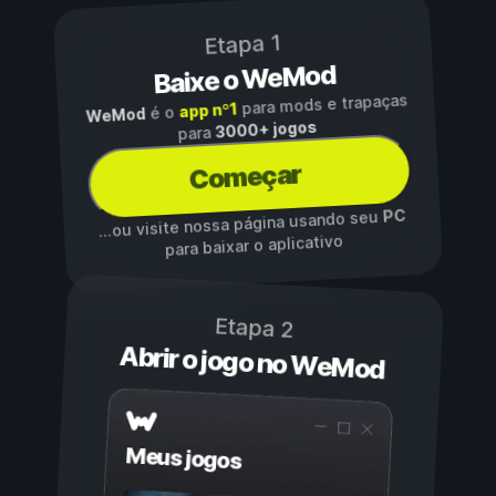
Etapa 1
Baixe o WeMod
para mods e trapaças
app nº1
é o
WeMod
3000+ jogos
para
Começar
PC
...ou visite nossa página usando seu
para baixar o aplicativo
Etapa 2
Abrir o jogo no WeMod
Meus jogos