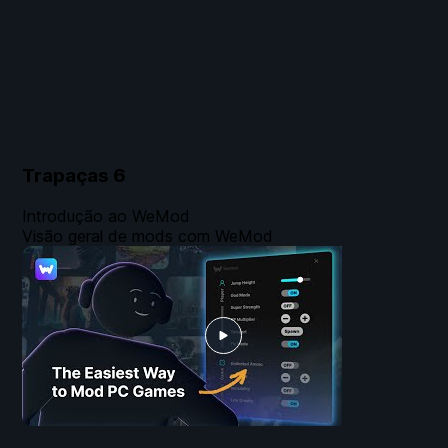
Trapaças
6
Introdução ao WeMod
Visão geral de mods com WeMod