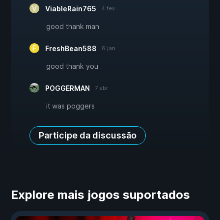
ViableRain765
4 fev
good thank man
FreshBean588
6 jan
good thank you
POGGERMAN
7 abr
it was poggers
Participe da discussão
Explore mais jogos suportados