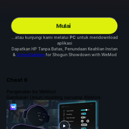
Mulai
...atau kunjungi kami melalui
PC
untuk mendownload
aplikasi
Dapatkan HP Tanpa Batas, Penundaan Keahlian Instan
&
4 mod lainnya
for
Shogun Showdown
with
WeMod
Cheat
6
Pengenalan ke WeMod
Gambaran Umum modding bersama WeMod