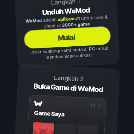
Langkah 1
Unduh WeMod
untuk mod &
aplikasi #1
adalah
WeMod
3000+ game
cheat di
Mulai
untuk
PC
...atau kunjungi kami melalui
mendownload aplikasi
Langkah 2
Buka Game di WeMod
Game Saya