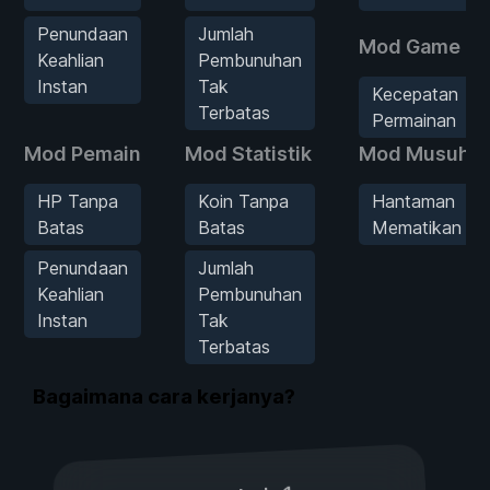
Penundaan
Jumlah
Mod Game
Keahlian
Pembunuhan
Instan
Tak
Kecepatan
Terbatas
Permainan
Mod Pemain
Mod Statistik
Mod Musuh
HP Tanpa
Koin Tanpa
Hantaman
Batas
Batas
Mematikan
Penundaan
Jumlah
Keahlian
Pembunuhan
Instan
Tak
Terbatas
Bagaimana cara kerjanya?