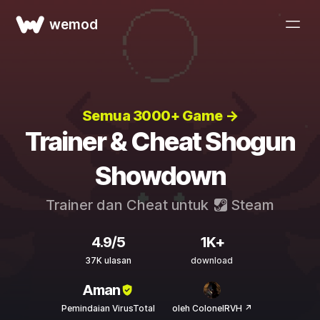
wemod
Semua 3000+ Game →
Trainer & Cheat Shogun
Showdown
Trainer dan Cheat untuk
Steam
4.9/5
1K+
37K ulasan
download
Aman
Pemindaian VirusTotal
oleh ColonelRVH ↗