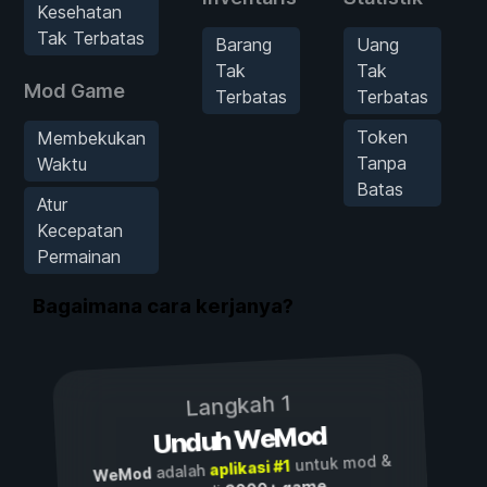
Kesehatan
Tak Terbatas
Barang
Uang
Tak
Tak
Mod Game
Terbatas
Terbatas
Token
Membekukan
Tanpa
Waktu
Batas
Atur
Kecepatan
Permainan
Bagaimana cara kerjanya?
Langkah 1
Unduh WeMod
untuk mod &
aplikasi #1
adalah
WeMod