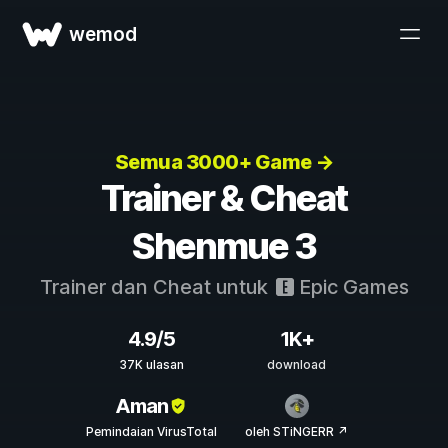
wemod
Semua 3000+ Game →
Trainer & Cheat
Shenmue 3
Trainer dan Cheat untuk
Epic Games
4.9/5
1K+
37K ulasan
download
Aman
Pemindaian VirusTotal
oleh STiNGERR ↗