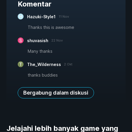
Komentar
Hazuki-Style1
11 Nov
Thanks this is awesome
shuvasish
22 Nov
Many thanks
The_Wilderness
2 Okt
thanks buddies
Bergabung dalam diskusi
Jelajahi lebih banyak game yang