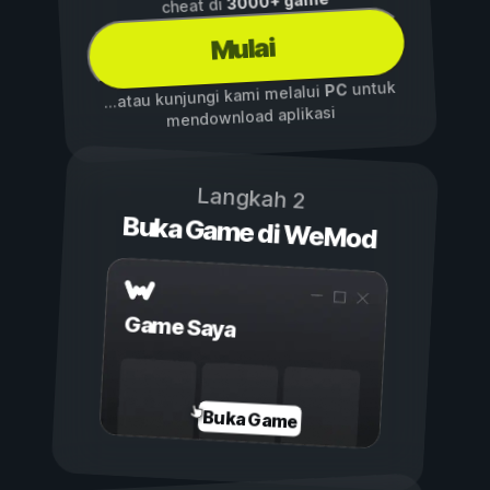
3000+ game
cheat di
Mulai
untuk
PC
...atau kunjungi kami melalui
mendownload aplikasi
Langkah 2
Buka Game di WeMod
Game Saya
Buka Game