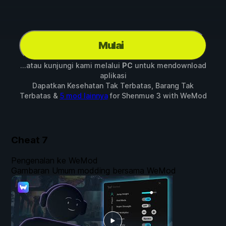
Mulai
...atau kunjungi kami melalui
PC
untuk mendownload
aplikasi
Dapatkan Kesehatan Tak Terbatas, Barang Tak
Terbatas &
5 mod lainnya
for
Shenmue 3
with
WeMod
Cheat
7
Pengenalan ke WeMod
Gambaran Umum modding bersama WeMod