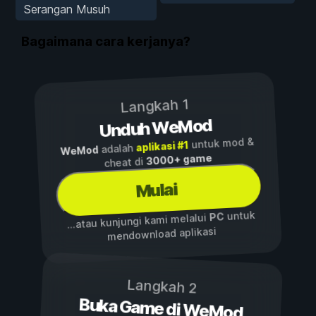
Serangan Musuh
Bagaimana cara kerjanya?
Langkah 1
Unduh WeMod
untuk mod &
aplikasi #1
adalah
WeMod
3000+ game
cheat di
Mulai
untuk
PC
...atau kunjungi kami melalui
mendownload aplikasi
Langkah 2
Buka Game di WeMod