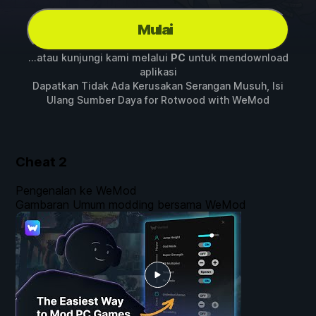
Mulai
...atau kunjungi kami melalui
PC
untuk mendownload
aplikasi
Dapatkan Tidak Ada Kerusakan Serangan Musuh, Isi
Ulang Sumber Daya for
Rotwood
with
WeMod
Cheat
2
Pengenalan ke WeMod
Gambaran Umum modding bersama WeMod