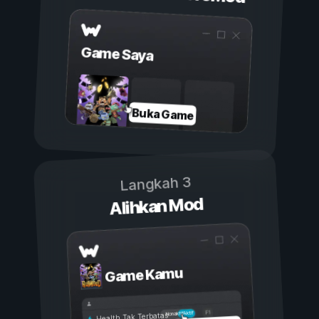
Game Saya
Buka Game
Langkah 3
Alihkan Mod
Game Kamu
Aktif
Nonaktif
Health Tak Terbatas