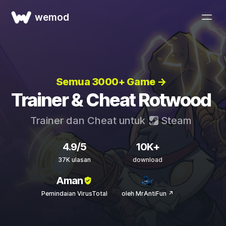
wemod
Semua 3000+ Game →
Trainer & Cheat Rotwood
Trainer dan Cheat untuk
Steam
4.9/5
10K+
37K ulasan
download
Aman
Pemindaian VirusTotal
oleh MrAntiFun ↗