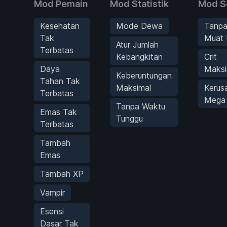
Mod Pemain
Mod Statistik
Mod S
Kesehatan
Mode Dewa
Tanp
Tak
Muat 
Atur Jumlah
Terbatas
Kebangkitan
Crit
Daya
Maksi
Keberuntungan
Tahan Tak
Maksimal
Kerus
Terbatas
Mega
Tanpa Waktu
Emas Tak
Tunggu
Terbatas
Tambah
Emas
Tambah XP
Vampir
Esensi
Dasar Tak