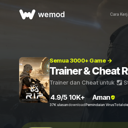
wemod
Cara Ker
Semua 3000+ Game →
Trainer & Cheat R
Trainer dan Cheat untuk
S
4.9/5
10K+
Aman
37K ulasan
download
Pemindaian VirusTotal
ol