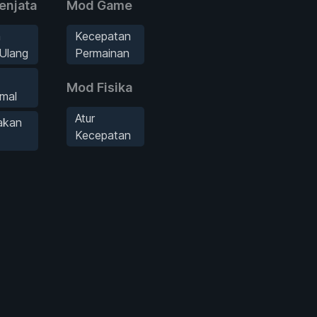
enjata
Mod Game
a
Kecepatan
Ulang
Permainan
Mod Fisika
mal
Atur
akan
Kecepatan