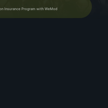
tion Insurance Program
with
WeMod