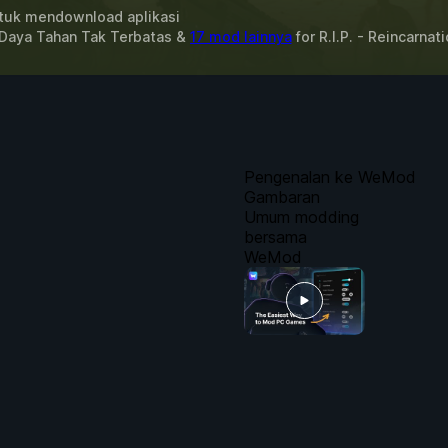
uk mendownload aplikasi
 Daya Tahan Tak Terbatas &
17 mod lainnya
for
R.I.P. - Reincarna
Pengenalan ke WeMod
Gambaran
Umum modding
bersama
WeMod