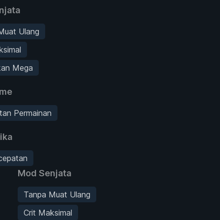
njata
Muat Ulang
ksimal
kan Mega
ame
tan Permainan
ika
cepatan
Mod Senjata
Tanpa Muat Ulang
Crit Maksimal