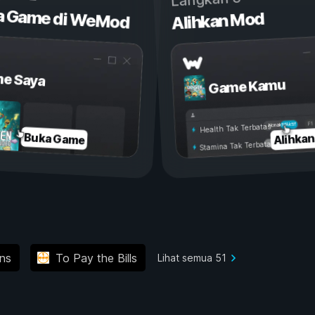
a Game di WeMod
Alihkan Mod
e Saya
Game Kamu
Aktif
Nonaktif
Health Tak Terbatas
Alihka
Buka Game
Stamina Tak Terbatas
ns
To Pay the Bills
Lihat semua 51