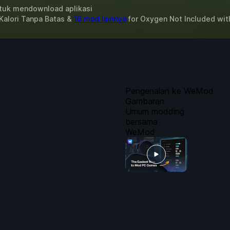
uk mendownload aplikasi
Kalori Tanpa Batas &
16 mod lainnya
for
Oxygen Not Included
wit
Pengenalan ke WeMod
Gambaran
Umum modding
bersama
WeMod