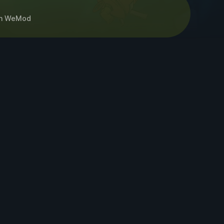
h
WeMod