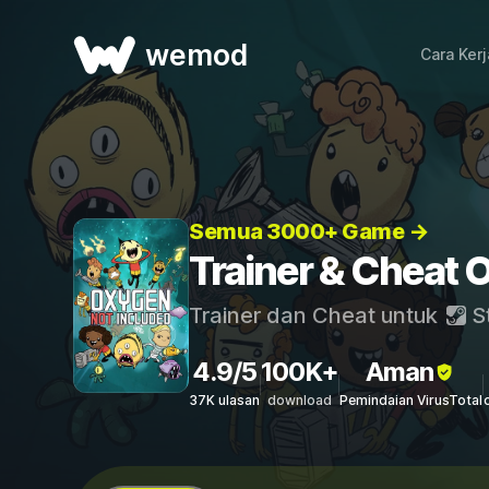
wemod
Cara Ker
Semua 3000+ Game →
Trainer & Cheat 
Trainer dan Cheat untuk
S
4.9/5
100K+
Aman
37K ulasan
download
Pemindaian VirusTotal