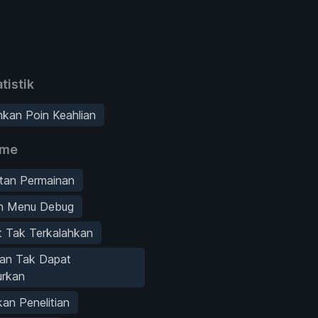
tistik
kan Poin Keahlian
ame
tan Permainan
an Menu Debug
t Tak Terkalahkan
an Tak Dapat
urkan
kan Penelitian