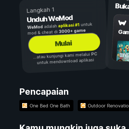
Buk
Langkah 1
Unduh WeMod
untuk
aplikasi #1
adalah
WeMod
3000+ game
Gam
mod & cheat di
Mulai
PC
...atau kunjungi kami melalui
untuk mendownload aplikasi
Pencapaian
One Bed One Bath
Outdoor Renovatio
Kamu mungkin juga suka