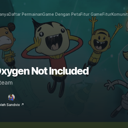
janya
Daftar Permainan
Game Dengan Peta
Fitur Game
Fitur
Komunit
Oxygen Not Included
team
oleh Sandvix ↗