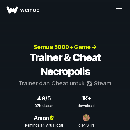
wemod
Semua 3000+ Game →
Trainer & Cheat
Necropolis
Trainer dan Cheat untuk
Steam
4.9/5
1K+
37K ulasan
download
Aman
Pemindaian VirusTotal
oleh STN