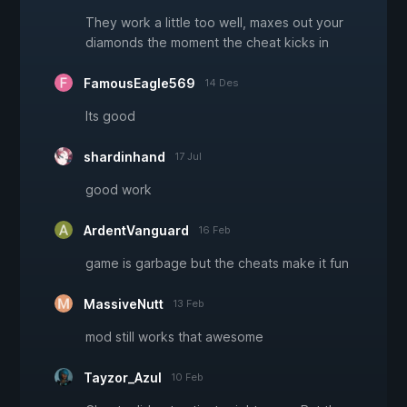
They work a little too well, maxes out your
diamonds the moment the cheat kicks in
FamousEagle569
14 Des
Its good
shardinhand
17 Jul
good work
ArdentVanguard
16 Feb
game is garbage but the cheats make it fun
MassiveNutt
13 Feb
mod still works that awesome
Tayzor_Azul
10 Feb