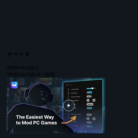
チート
5
WeModの紹介
WeModのModの概要