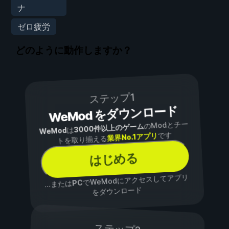
ナ
ゼロ疲労
どのように動作しますか？
ステップ1
WeMod をダウンロード
のModとチー
3000件以上のゲーム
は
WeMod
です
業界No.1アプリ
トを取り揃える
はじめる
でWeModにアクセスしてアプリ
PC
...または
をダウンロード