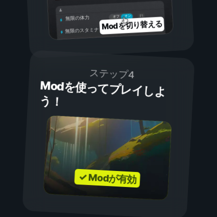
オン
オフ
無限の体力
Modを切り替える
無限のスタミナ
ステップ4
Modを使ってプレイしよ
う！
✓ Modが有効