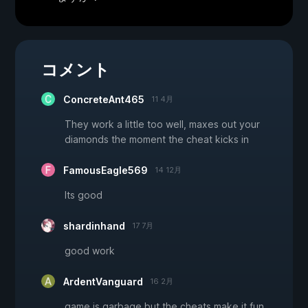
コメント
ConcreteAnt465
11 4月
They work a little too well, maxes out your
diamonds the moment the cheat kicks in
FamousEagle569
14 12月
Its good
shardinhand
17 7月
good work
ArdentVanguard
16 2月
game is garbage but the cheats make it fun