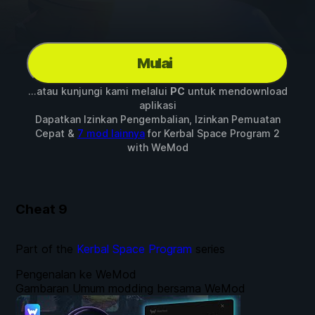
Mulai
...atau kunjungi kami melalui
PC
untuk mendownload
aplikasi
Dapatkan Izinkan Pengembalian, Izinkan Pemuatan
Cepat &
7 mod lainnya
for
Kerbal Space Program 2
with
WeMod
Cheat
9
Part of the
Kerbal Space Program
series
Pengenalan ke WeMod
Gambaran Umum modding bersama WeMod