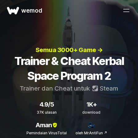
wemod
Semua 3000+ Game →
Trainer & Cheat Kerbal
Space Program 2
Trainer dan Cheat untuk
Steam
4.9/5
1K+
37K ulasan
download
Aman
Pemindaian VirusTotal
oleh MrAntiFun ↗