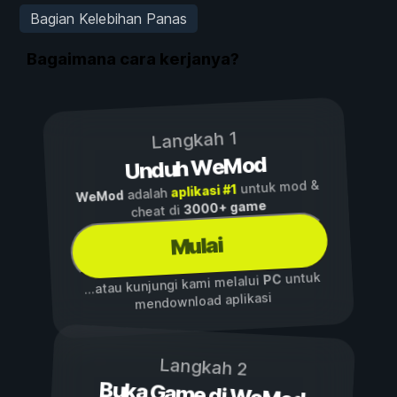
Bagian Kelebihan Panas
Bagaimana cara kerjanya?
Langkah 1
Unduh WeMod
untuk mod &
aplikasi #1
adalah
WeMod
3000+ game
cheat di
Mulai
untuk
PC
...atau kunjungi kami melalui
mendownload aplikasi
Langkah 2
Buka Game di WeMod