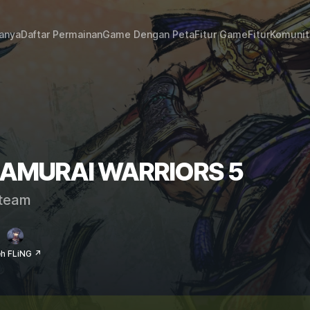
janya
Daftar Permainan
Game Dengan Peta
Fitur Game
Fitur
Komunit
t SAMURAI WARRIORS 5
team
eh FLiNG ↗