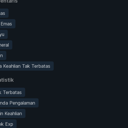
entaris
mas
i Emas
yu
neral
in
 Keahlian Tak Terbatas
tistik
k Terbatas
nda Pengalaman
in Keahlian
ok Exp