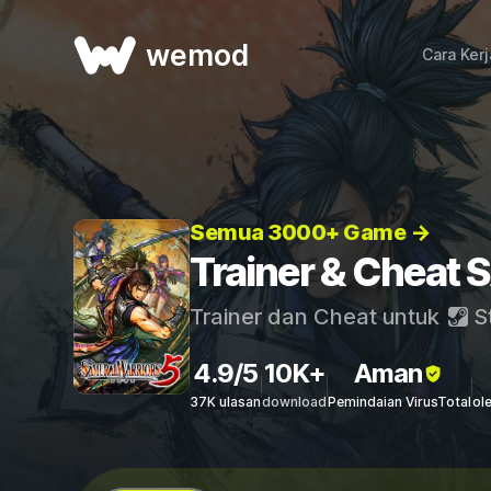
wemod
Cara Ker
Semua 3000+ Game →
Trainer & Chea
Trainer dan Cheat untuk
S
4.9/5
10K+
Aman
37K ulasan
download
Pemindaian VirusTotal
ol