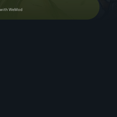
with
WeMod