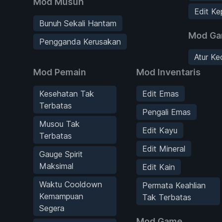
Mod Musuh
Edit Ke
Bunuh Sekali Hantam
Mod G
Pengganda Kerusakan
Atur K
Mod Pemain
Mod Inventaris
Kesehatan Tak
Edit Emas
Terbatas
Pengali Emas
Musou Tak
Edit Kayu
Terbatas
Edit Mineral
Gauge Spirit
Maksimal
Edit Kain
Waktu Cooldown
Permata Keahlian
Kemampuan
Tak Terbatas
Segera
Mod Game