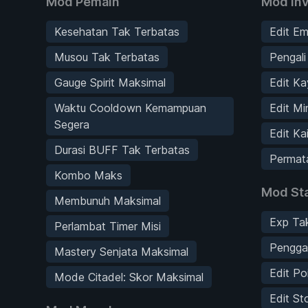
Mod Pemain
Mod Inv
Kesehatan Tak Terbatas
Edit E
Musou Tak Terbatas
Pengal
Gauge Spirit Maksimal
Edit Ka
Waktu Cooldown Kemampuan
Edit Mi
Segera
Edit Ka
Durasi BUFF Tak Terbatas
Permata
Kombo Maks
Mod Sta
Membunuh Maksimal
Exp Ta
Perlambat Timer Misi
Pengga
Mastery Senjata Maksimal
Edit Po
Mode Citadel: Skor Maksimal
Edit St