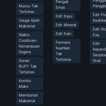
Pengga
Pengali
Musou Tak
Pengal
Emas
Terbatas
Edit Po
Edit Kayu
Gauge Spirit
Keahlia
Edit Mineral
Maksimal
Edit St
Edit Kain
Waktu
Exp
Cooldown
Permata
Edit
Kemampuan
Keahlian
Kepand
Segera
Tak
Senjata
Terbatas
Durasi
Stok
BUFF Tak
Terbatas
Kombo
Maks
Membunuh
Maksimal