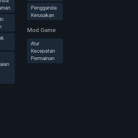
nda
aman
Pengganda
Kerusakan
in
n
Mod Game
ok
Atur
Kecepatan
Permainan
aian