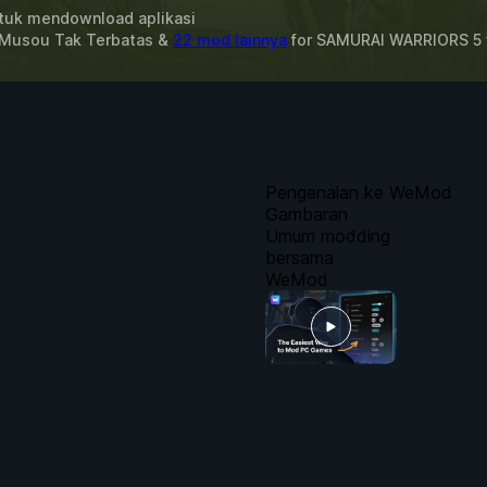
uk mendownload aplikasi
 Musou Tak Terbatas &
22 mod lainnya
for
SAMURAI WARRIORS 5
Pengenalan ke WeMod
Gambaran
Umum modding
bersama
WeMod