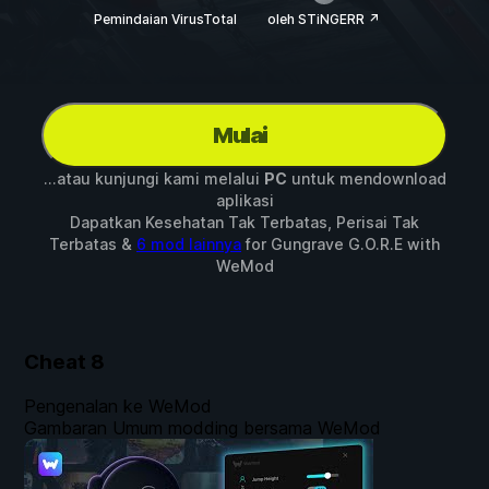
Pemindaian VirusTotal
oleh STiNGERR ↗
Mulai
...atau kunjungi kami melalui
PC
untuk mendownload
aplikasi
Dapatkan Kesehatan Tak Terbatas, Perisai Tak
Terbatas &
6 mod lainnya
for
Gungrave G.O.R.E
with
WeMod
Cheat
8
Pengenalan ke WeMod
Gambaran Umum modding bersama WeMod