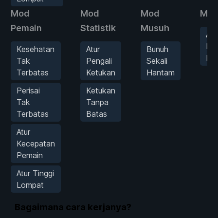
Mod
Mod
Mod
Mod
Pemain
Statistik
Musuh
Atu
Ke
Kesehatan
Atur
Bunuh
Pe
Tak
Pengali
Sekali
Terbatas
Ketukan
Hantam
Perisai
Ketukan
Tak
Tanpa
Terbatas
Batas
Atur
Kecepatan
Pemain
Atur Tinggi
Lompat
Bagaimana cara kerjanya?