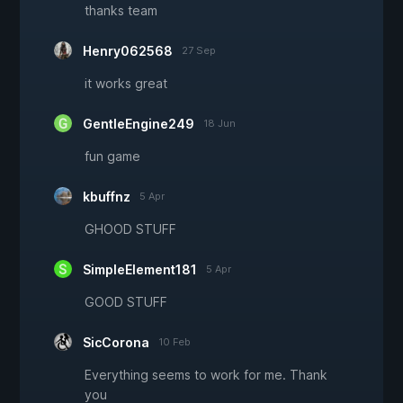
thanks team
Henry062568
27 Sep
it works great
GentleEngine249
18 Jun
fun game
kbuffnz
5 Apr
GHOOD STUFF
SimpleElement181
5 Apr
GOOD STUFF
SicCorona
10 Feb
Everything seems to work for me. Thank
you