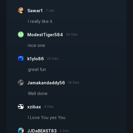
Sawar1
7 Jan
I really like it
ModestTiger584
30 Des
nice one
k1ylo86
22 Des
great fun
Jamakandaddy56
16 Des
Well done
xzibax
4 Des
I Love You yes You
JJDaBEAST83
2 Des