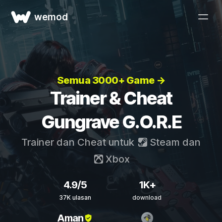
wemod
Semua 3000+ Game →
Trainer & Cheat
Gungrave G.O.R.E
Trainer dan Cheat untuk
Steam
dan
Xbox
4.9/5
1K+
37K ulasan
download
Aman