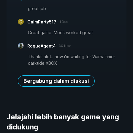
great job
CalmParty517
1 Des
Great game, Mods worked great
RogueAgent4
30 Nov
Thanks alot.. now i'm waiting for Warhammer
darktide XBOX
Bergabung dalam diskusi
Jelajahi lebih banyak game yang
didukung