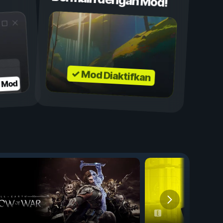
✓ Mod Diaktifkan
n Mod