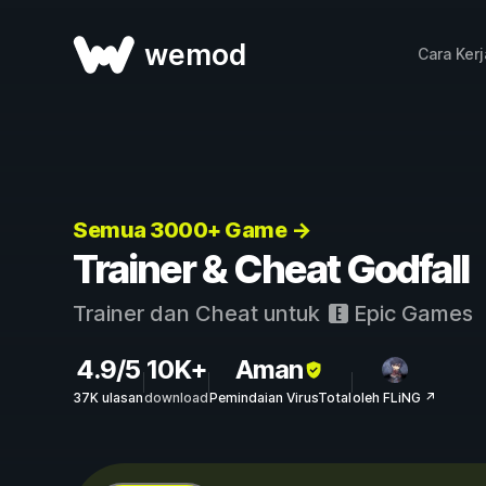
wemod
Cara Ker
Semua 3000+ Game →
Trainer & Cheat Godfall
Trainer dan Cheat untuk
Epic Games
4.9/5
10K+
Aman
37K ulasan
download
Pemindaian VirusTotal
oleh FLiNG ↗