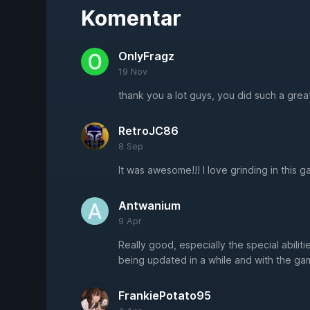
Komentar
OnlyFragz
19 Nov
thank you a lot guys, you did such a grea
RetroJC86
8 Sep
It was awesome!!! I love grinding in this g
Antwanium
9 Apr
Really good, especially the special abilit
being updated in a while and with the ga
FrankiePotato95