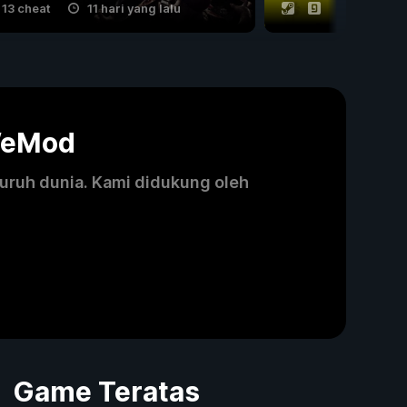
13 cheat
11 hari yang lalu
53 cheat
WeMod
luruh dunia. Kami didukung oleh
Game Teratas