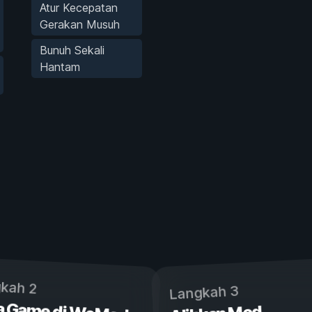
Atur Kecepatan
Gerakan Musuh
Bunuh Sekali
Hantam
kah 2
Langkah 3
a Game di WeMod