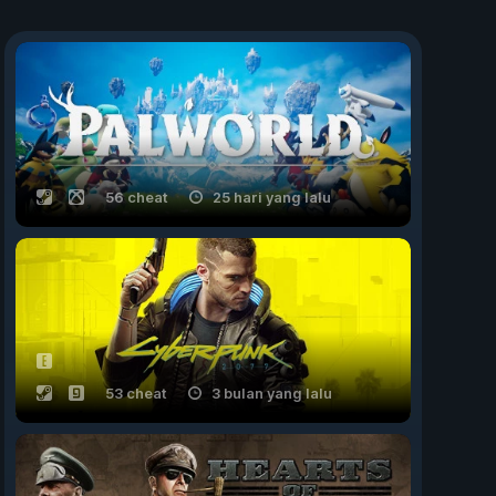
56 cheat
25 hari yang lalu
53 cheat
3 bulan yang lalu