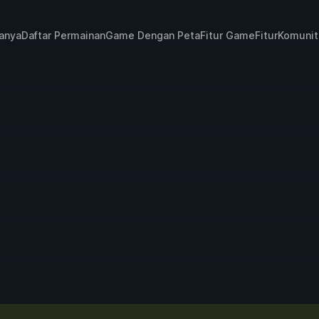
janya
Daftar Permainan
Game Dengan Peta
Fitur Game
Fitur
Komunit