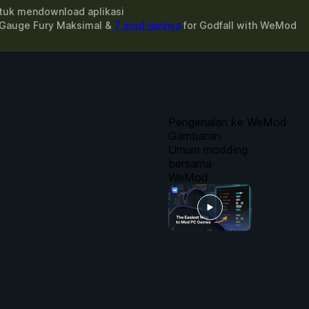
uk mendownload aplikasi
 Gauge Fury Maksimal &
7 mod lainnya
for
Godfall
with
WeMod
Pengenalan ke WeMod
Gambaran
Umum modding
bersama
WeMod