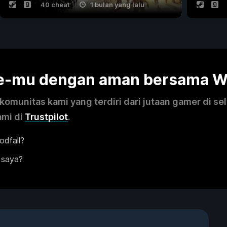
40 cheat
1 bulan yang lalu
me-mu dengan aman bersama 
omunitas kami yang terdiri dari jutaan gamer di se
ami di
Trustpilot
.
dfall?
 saya?