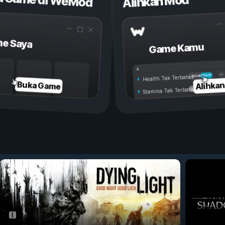
Alihkan Mod
e Saya
Game Kamu
Aktif
Nonaktif
Health Tak Terbatas
Alihka
Buka Game
Stamina Tak Terbatas