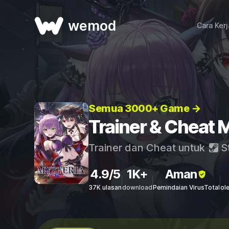
wemod
Cara Ker
Semua 3000+ Game →
Trainer & Cheat
Trainer dan Cheat untuk
S
4.9/5
1K+
Aman
37K ulasan
download
Pemindaian VirusTotal
ol