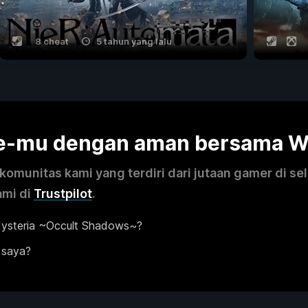
8 cheat
5 tahun yang lalu
me-mu dengan aman bersama 
omunitas kami yang terdiri dari jutaan gamer di se
ami di
Trustpilot
.
ysteria ~Occult Shadows~?
 saya?