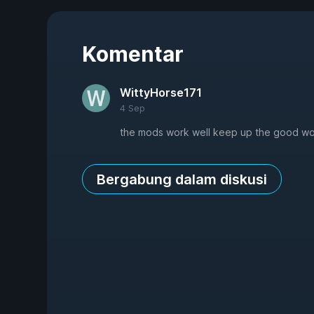
Komentar
WittyHorse171
4 Sep
the mods work well keep up the good w
Bergabung dalam diskusi