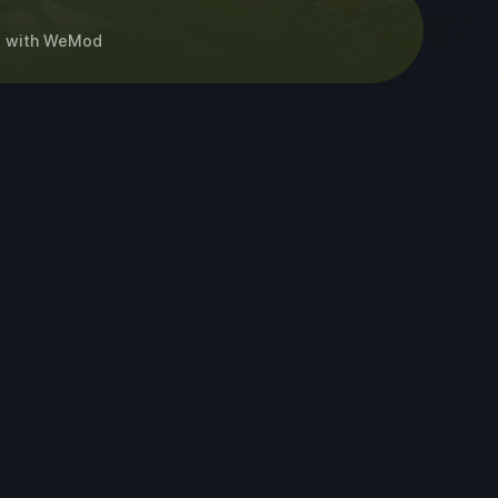
~
with
WeMod