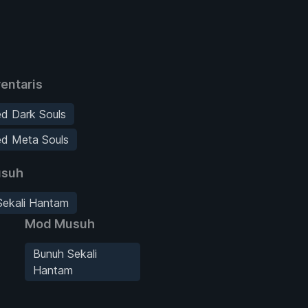
entaris
ed Dark Souls
ed Meta Souls
suh
Sekali Hantam
Mod Musuh
Bunuh Sekali
Hantam