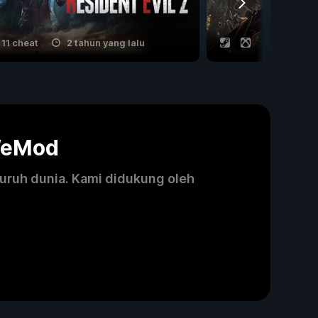
11 cheat
2 tahun yang lalu
8 cheat
WeMod
luruh dunia. Kami didukung oleh