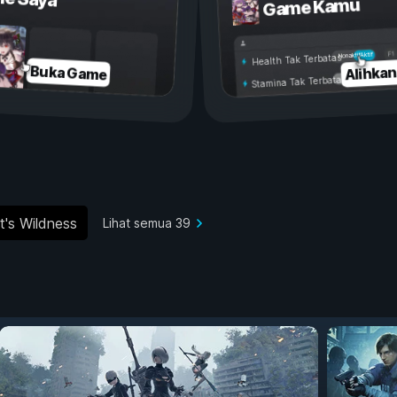
Game Kamu
Aktif
Nonaktif
Health Tak Terbatas
Alihka
Buka Game
Stamina Tak Terbatas
t's Wildness
Lihat semua 39