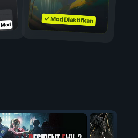
✓ Mod Diaktifkan
n Mod