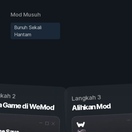
Mod Musuh
Bunuh Sekali
Hantam
kah 2
Langkah 3
a Game di WeMod
Alihkan Mod
e Saya