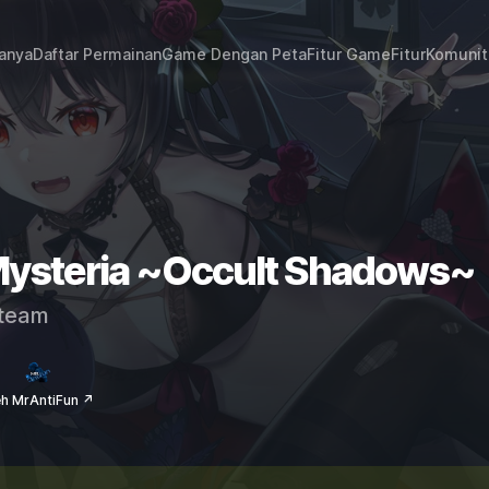
janya
Daftar Permainan
Game Dengan Peta
Fitur Game
Fitur
Komunit
 Mysteria ~Occult Shadows~
team
eh MrAntiFun ↗