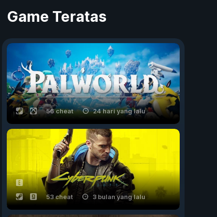
Game Teratas
56 cheat
24 hari yang lalu
53 cheat
3 bulan yang lalu