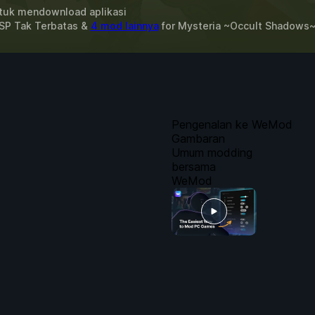
uk mendownload aplikasi
 SP Tak Terbatas &
4 mod lainnya
for
Mysteria ~Occult Shadows
Pengenalan ke WeMod
Gambaran
Umum modding
bersama
WeMod