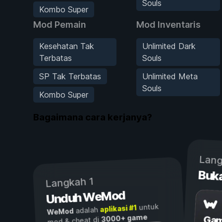
Souls
Kombo Super
Mod Pemain
Mod Inventaris
Kesehatan Tak
Unlimited Dark
Terbatas
Souls
SP Tak Terbatas
Unlimited Meta
Souls
Kombo Super
Bagaimana cara kerjanya?
Lang
Buk
Langkah 1
Unduh WeMod
untuk
aplikasi #1
adalah
WeMod
3000+ game
Gam
mod & cheat di