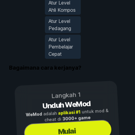
Atur Level
Ahli Kompos
Atur Level
Pedagang
Atur Level
Pembelajar
Cepat
Bagaimana cara kerjanya?
Langkah 1
Unduh WeMod
untuk mod &
aplikasi #1
adalah
WeMod
3000+ game
cheat di
Mulai