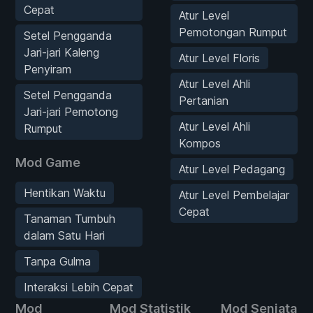
Cepat
Atur Level
Pemotongan Rumput
Setel Pengganda
Jari-jari Kaleng
Atur Level Floris
Penyiram
Atur Level Ahli
Setel Pengganda
Pertanian
Jari-jari Pemotong
Atur Level Ahli
Rumput
Kompos
Mod Game
Atur Level Pedagang
Hentikan Waktu
Atur Level Pembelajar
Cepat
Tanaman Tumbuh
dalam Satu Hari
Tanpa Gulma
Interaksi Lebih Cepat
Mod
Mod Statistik
Mod Senjata