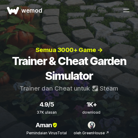
wemod
Semua 3000+ Game →
Trainer & Cheat Garden
Simulator
Trainer dan Cheat untuk
Steam
4.9/5
1K+
37K ulasan
download
Aman
Pemindaian VirusTotal
oleh GreenHouse ↗