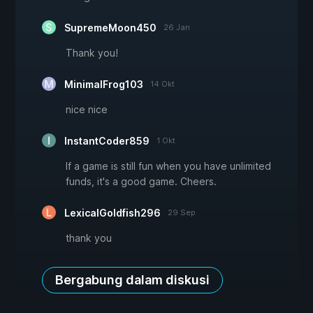
SupremeMoon450
26 Jan
Thank you!
MinimalFrog103
14 Okt
nice nice
InstantCoder859
1 Okt
If a game is still fun when you have unlimited
funds, it's a good game. Cheers.
LexicalGoldfish296
29 Sep
thank you
Bergabung dalam diskusi