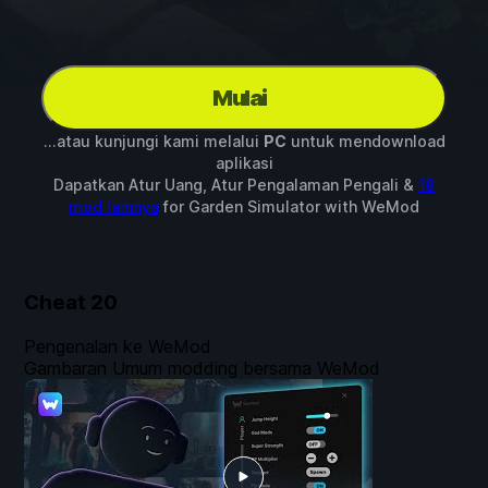
Mulai
...atau kunjungi kami melalui
PC
untuk mendownload
aplikasi
Dapatkan Atur Uang, Atur Pengalaman Pengali &
18
mod lainnya
for
Garden Simulator
with
WeMod
Cheat
20
Pengenalan ke WeMod
Gambaran Umum modding bersama WeMod