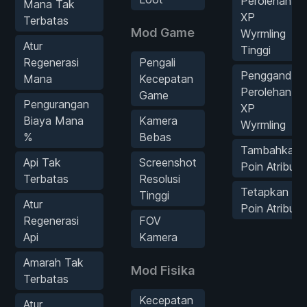
Perolehan
Mana Tak
XP
Terbatas
Mod Game
Wyrmling
Atur
Tinggi
Regenerasi
Pengali
Pengganda
Mana
Kecepatan
Perolehan
Game
Pengurangan
XP
Biaya Mana
Kamera
Wyrmling
%
Bebas
Tambahkan
Api Tak
Screenshot
Poin Atribut
Terbatas
Resolusi
Tetapkan
Tinggi
Atur
Poin Atribut
Regenerasi
FOV
Api
Kamera
Amarah Tak
Mod Fisika
Terbatas
Kecepatan
Atur