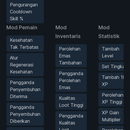
Pengurangan
Cooldown
Skill %
Mod Pemain
Mod
Mod
Inventaris
Statistik
Kesehatan
Tak Terbatas
Perolehan
Tambah
Emas
Level
Atur
Tambahan
Regenerasi
Set Tingkat
Kesehatan
Pengganda
Tambah 1K
Perolehan
Pengganda
XP
Emas
Penyembuhan
Perolehan
Diterima
Kualitas
XP Tinggi
Loot Tinggi
Pengganda
XP Gain
Penyembuhan
Pengganda
Multiplier
Diberikan
Kualitas
Loot