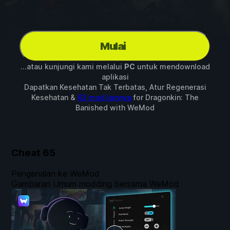
Mulai
...atau kunjungi kami melalui
PC
untuk mendownload
aplikasi
Dapatkan Kesehatan Tak Terbatas, Atur Regenerasi
Kesehatan &
63 mod lainnya
for
Dragonkin: The
Banished
with
WeMod
Cheat
65
Pengenalan ke WeMod
Gambaran Umum modding bersama WeMod