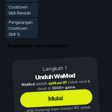
Cooldown
Skill Rendah
Pengurangan
Cooldown
Skill %
Bagaimana cara kerjanya?
Langkah 1
Unduh WeMod
untuk mod &
aplikasi #1
adalah
WeMod
3000+ game
cheat di
Mulai
untuk
PC
...atau kunjungi kami melalui