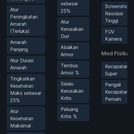
sebesar
Screenshot
Atur
25%
Resolusi
Peningkatan
Tinggi
Atur
Amarah
Kerusakan
(Terluka)
FOV
Duri
Kamera
Amarah
Abaikan
Panjang
Mod Fisika
Armor
Atur Durasi
Tembus
Kecepatan
Amarah
Armor %
Super
Tingkatkan
Selalu
Pengali
Kesehatan
Kerusakan
Kecepatan
Maks sebesar
Kritis
Pemain
25%
Peluang
Atur
Kritis %
Kesehatan
Maksimal