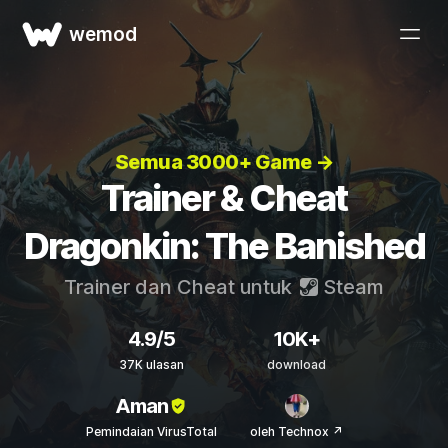
wemod
Semua 3000+ Game →
Trainer & Cheat
Dragonkin: The Banished
Trainer dan Cheat untuk
Steam
4.9/5
10K+
37K ulasan
download
Aman
Pemindaian VirusTotal
oleh Technox ↗