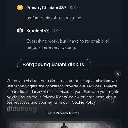
PrimaryChicken487
18 Okt
its fun to play this mods thnx
XundeathX
13 Okt
Everything work, but I have to re-enable all
mods after every loading.
Bergabung dalam diskusi
When you visit our website or use our desktop application we
use technologies like cookies to provide our services, analyze
site traffic, and market our services to you. Exercise your rights
by clicking on ‘Your Privacy Rights’ below or learn more about
Jelajahi lebih banyak game yang
our practices and your rights in our
Cookie Policy
didukung
Your Privacy Rights