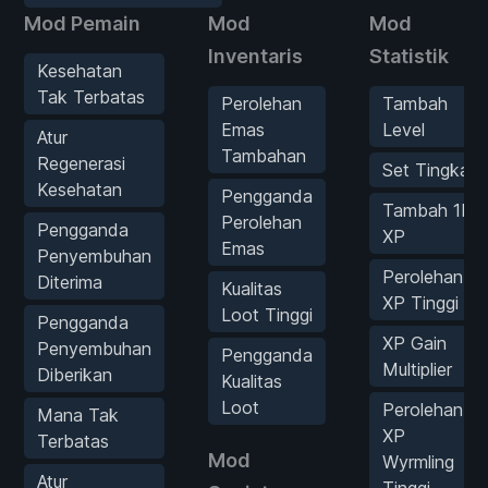
Mod Pemain
Mod
Mod
Inventaris
Statistik
Kesehatan
Tak Terbatas
Perolehan
Tambah
Emas
Level
Atur
Tambahan
Regenerasi
Set Tingkat
Kesehatan
Pengganda
Tambah 1K
Perolehan
Pengganda
XP
Emas
Penyembuhan
Perolehan
Diterima
Kualitas
XP Tinggi
Loot Tinggi
Pengganda
XP Gain
Penyembuhan
Pengganda
Multiplier
Diberikan
Kualitas
Loot
Perolehan
Mana Tak
XP
Terbatas
Mod
Wyrmling
Atur
Tinggi