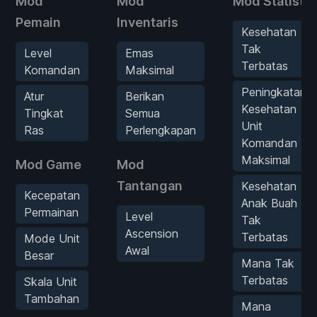
Mod
Mod
Mod Statistik
Pemain
Inventaris
Kesehatan
Tak
Level
Emas
Terbatas
Komandan
Maksimal
Peningkatan
Atur
Berikan
Kesehatan
Tingkat
Semua
Unit
Ras
Perlengkapan
Komandan
Maksimal
Mod Game
Mod
Tantangan
Kesehatan
Kecepatan
Anak Buah
Permainan
Level
Tak
Ascension
Terbatas
Mode Unit
Awal
Besar
Mana Tak
Terbatas
Skala Unit
Tambahan
Mana