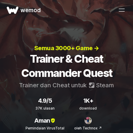
wemod
Semua 3000+ Game →
Trainer & Cheat
Commander Quest
Trainer dan Cheat untuk
Steam
4.9/5
1K+
37K ulasan
download
Aman
Pemindaian VirusTotal
oleh Technox ↗