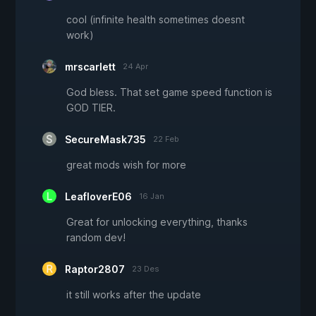
cool (infinite health sometimes doesnt
work)
mrscarlett
24 Apr
God bless. That set game speed function is
GOD TIER.
SecureMask735
22 Feb
great mods wish for more
LeafloverE06
16 Jan
Great for unlocking everything, thanks
random dev!
Raptor2807
23 Des
it still works after the update