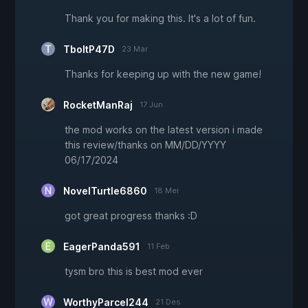
Thank you for making this. It's a lot of fun.
TboltP47D
23 Mar
Thanks for keeping up with the new game!
RocketManRaj
17 Jun
the mod works on the latest version i made
this review/thanks on MM/DD/YYYY
06/17/2024
NovelTurtle6860
18 Mei
got great progress thanks :D
EagerPanda591
11 Feb
tysm bro this is best mod ever
WorthyParcel244
21 Des