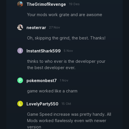
TheGrimofRevenge
19 Des
Your mods work grate and are awsome
neoterrar
27 Nov
Oh, skipping the grind, the best. Thanks!
InstantShark599
5 Nov
thinks to who ever is the developer your
the best developer ever.
pokemonbest7
1 Nov
game worked like a charm
LovelyParty550
15 Okt
Game Speed increase was pretty handy. All
Mods worked flawlessly even with newer
version