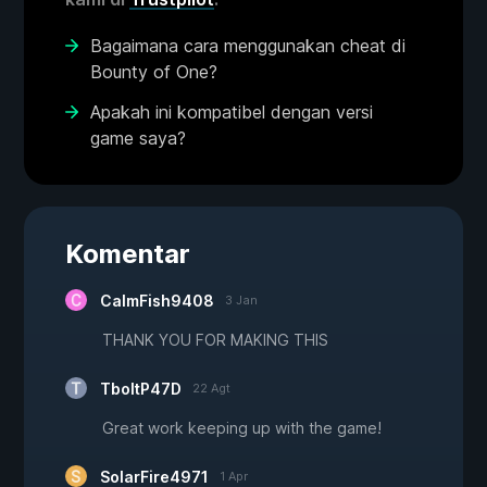
Bagaimana cara menggunakan cheat di
Bounty of One?
Apakah ini kompatibel dengan versi
game saya?
Komentar
CalmFish9408
3 Jan
THANK YOU FOR MAKING THIS
TboltP47D
22 Agt
Great work keeping up with the game!
SolarFire4971
1 Apr