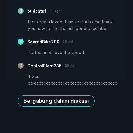
budcats1
30 Agt
ther great i loved them so much omg thank
you now to find the number one combo
SacredBike790
29 Agt
Perfect mod love the speed
CentralPlant335
29 Agt
it was
epiccccccccccccccccccccccccccccccccccc
Bergabung dalam diskusi