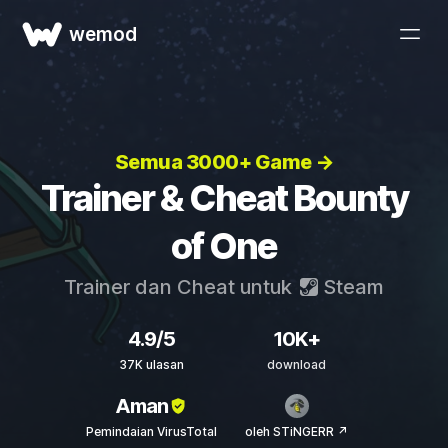
wemod
Semua 3000+ Game →
Trainer & Cheat Bounty
of One
Trainer dan Cheat untuk
Steam
4.9/5
10K+
37K ulasan
download
Aman
Pemindaian VirusTotal
oleh STiNGERR ↗