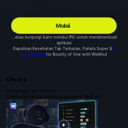
Mulai
...atau kunjungi kami melalui
PC
untuk mendownload
aplikasi
Dapatkan Kesehatan Tak Terbatas, Pahala Super &
1
mod lainnya
for
Bounty of One
with
WeMod
Cheat
3
Pengenalan ke WeMod
Gambaran Umum modding bersama WeMod