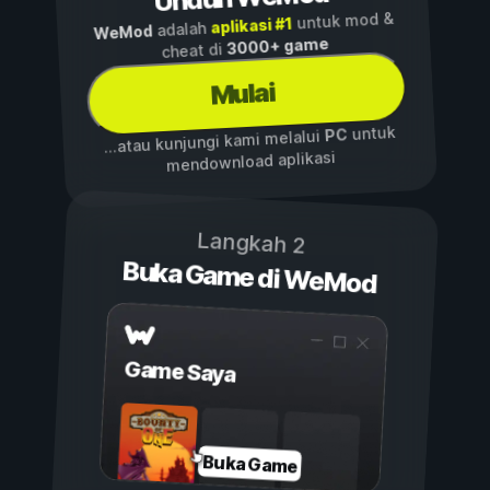
untuk mod &
aplikasi #1
adalah
WeMod
3000+ game
cheat di
Mulai
untuk
PC
...atau kunjungi kami melalui
mendownload aplikasi
Langkah 2
Buka Game di WeMod
Game Saya
Buka Game