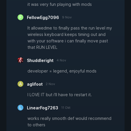
it was very fun playing with mods
FellowEgg7096
9 Nov
It allowedme to finally pass the run level my
wireless keyboard keeps timing out and
with your software i can finally move past
that RUN LEVEL
Shuddleright
4 Nov
developer = legend, enjoyful mods
aglifoot
2 Nov
I LOVE IT but i'll have to restart it.
LinearFog7263
11 Okt
works really smooth def would recommend
to others