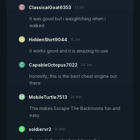
ClassicalGoat6353
21 Jul
it was good but i wasglitching when i
walked
HiddenShirt9044
15 Jul
it works good and it is amazing to use
CapableOctopus7022
24 Jun
honestly, this is the best cheat engine out
there
MobileTurtle7513
25 Mei
This makes Escape The Backrooms fun and
easy.
soldiervr2
10 Mei