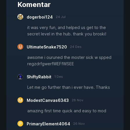
Komentar
dogerboi124
24 Jul
it was very fun, and helped us get to the
secret level in the hub. thank you broski!
UltimateSnake7520
24 Des
awsome i ouruned the moster sick w spped
regzdrfgwerfWEFfWSEE
ShiftyRabbit
1 Des
Let me go further than i ever have. Thanks
ModestCanvas6343
28 Nov
amazing first time quick and easy to mod
PrimaryElement4064
26 Nov