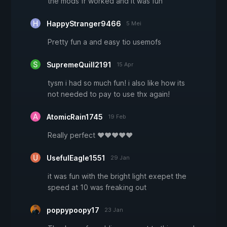
the mods fr worked and it was fun
HappyStranger9466
5 Mei
Pretty fun a and easy tio usemofs
SupremeQuill2191
15 Apr
tysm i had so much fun! i also like how its
not needed to pay to use thx again!
AtomicRain1745
19 Feb
Really perfect ❤️❤️❤️❤️❤️
UsefulEagle1551
29 Jan
it was fun with the bright light exepet the
speed at 10 was freaking out
poppypoopy17
23 Jan