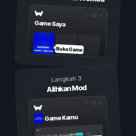
Game Saya
Buka Game
Langkah 3
Alihkan Mod
Game Kamu
Aktif
Nonaktif
Health Tak Terbatas