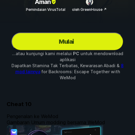
Aman
Pemindaian VirusTotal
oleh GreenHouse ↗
Mulai
...atau kunjungi kami melalui
PC
untuk mendownload
aplikasi
Dapatkan Stamina Tak Terbatas, Kewarasan Abadi &
8
mod lainnya
for
Backrooms: Escape Together
with
WeMod
Cheat
10
Pengenalan ke WeMod
Gambaran Umum modding bersama WeMod