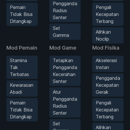
Pengganda
Pemain
Pengali
Radius
Tidak Bisa
Kecepatan
Senter
Ditangkap
Terbang
Set
Alihkan
Gamma
Noclip
Mod Pemain
Mod Game
Mod Fisika
Stamina
Tetapkan
Akselerasi
Tak
Pengganda
Instan
Terbatas
Kecerahan
Pengganda
Senter
Kewarasan
Kecepatan
Abadi
Atur
Gerak
Pengganda
Pemain
Pengali
Radius
Tidak Bisa
Kecepatan
Senter
Ditangkap
Terbang
Set
Alihkan