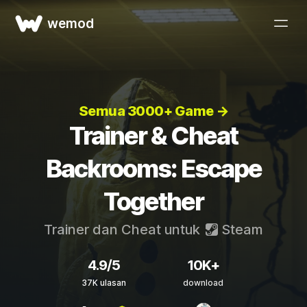
wemod
Semua 3000+ Game →
Trainer & Cheat
Backrooms: Escape
Together
Trainer dan Cheat untuk
Steam
4.9/5
10K+
37K ulasan
download