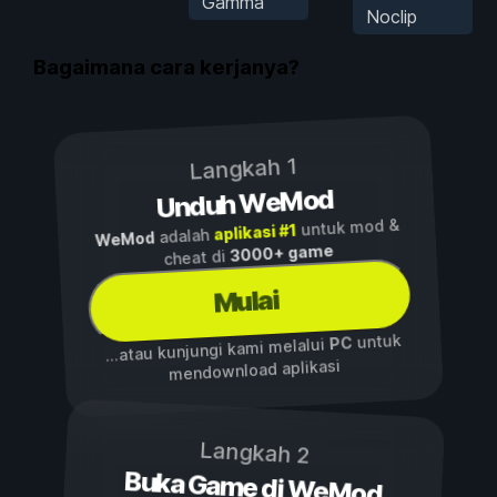
Gamma
Noclip
Bagaimana cara kerjanya?
Langkah 1
Unduh WeMod
untuk mod &
aplikasi #1
adalah
WeMod
3000+ game
cheat di
Mulai
untuk
PC
...atau kunjungi kami melalui
mendownload aplikasi
Langkah 2
Buka Game di WeMod