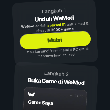
Langkah 1
Unduh WeMod
untuk mod &
aplikasi #1
adalah
WeMod
3000+ game
cheat di
Mulai
untuk
PC
...atau kunjungi kami melalui
mendownload aplikasi
Langkah 2
Buka Game di WeMod
Game Saya