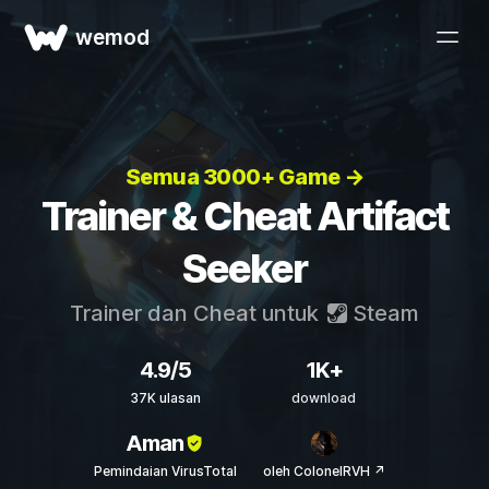
wemod
Semua 3000+ Game →
Trainer & Cheat Artifact
Seeker
Trainer dan Cheat untuk
Steam
4.9/5
1K+
37K ulasan
download
Aman
Pemindaian VirusTotal
oleh ColonelRVH ↗