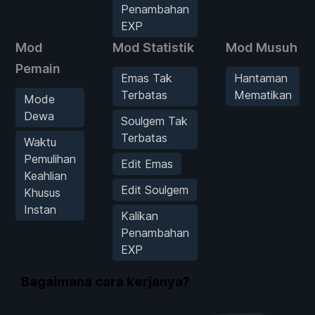
Penambahan
EXP
Mod
Mod Statistik
Mod Musuh
Pemain
Emas Tak
Hantaman
Terbatas
Mematikan
Mode
Dewa
Soulgem Tak
Terbatas
Waktu
Pemulihan
Edit Emas
Keahlian
Edit Soulgem
Khusus
Instan
Kalikan
Penambahan
EXP
Bagaimana cara kerjanya?