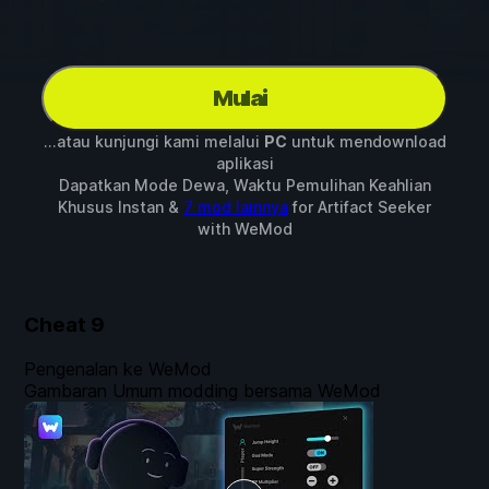
Mulai
...atau kunjungi kami melalui
PC
untuk mendownload
aplikasi
Dapatkan Mode Dewa, Waktu Pemulihan Keahlian
Khusus Instan &
7 mod lainnya
for
Artifact Seeker
with
WeMod
Cheat
9
Pengenalan ke WeMod
Gambaran Umum modding bersama WeMod