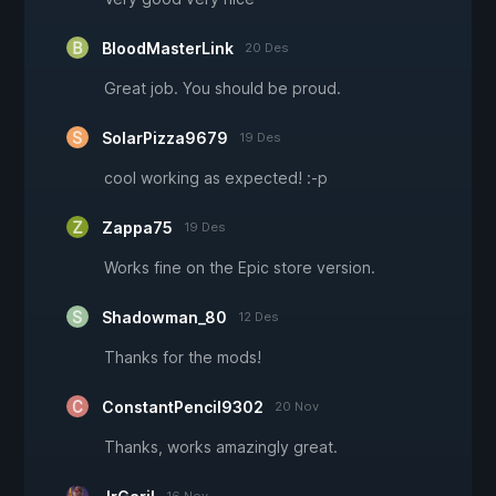
BloodMasterLink
20 Des
Great job. You should be proud.
SolarPizza9679
19 Des
cool working as expected! :-p
Zappa75
19 Des
Works fine on the Epic store version.
Shadowman_80
12 Des
Thanks for the mods!
ConstantPencil9302
20 Nov
Thanks, works amazingly great.