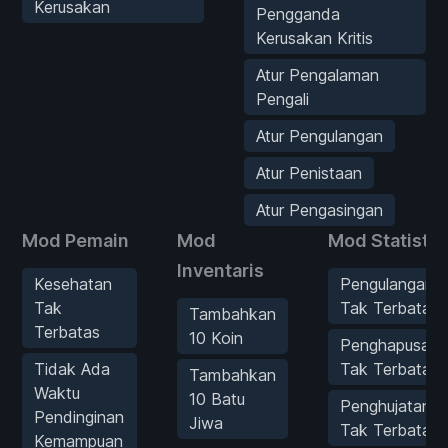
Kerusakan
Pengganda
Kerusakan Kritis
Atur Pengalaman
Pengali
Atur Pengulangan
Atur Penistaan
Atur Pengasingan
Mod Pemain
Mod
Mod Statistik
Inventaris
Kesehatan
Pengulangan
Tak
Tak Terbatas
Tambahkan
Terbatas
10 Koin
Penghapusan
Tidak Ada
Tak Terbatas
Tambahkan
Waktu
10 Batu
Penghujatan
Pendinginan
Jiwa
Tak Terbatas
Kemampuan