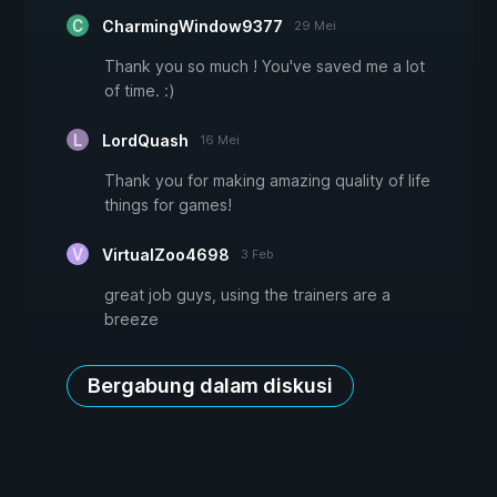
CharmingWindow9377
29 Mei
Thank you so much ! You've saved me a lot
of time. :)
LordQuash
16 Mei
Thank you for making amazing quality of life
things for games!
VirtualZoo4698
3 Feb
great job guys, using the trainers are a
breeze
Bergabung dalam diskusi