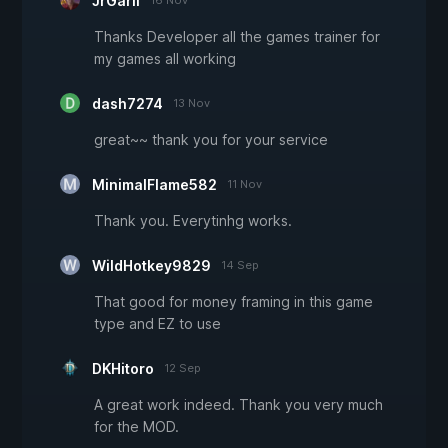
JrGaril
16 Nov
Thanks Developer all the games trainer for
my games all working
dash7274
13 Nov
great~~ thank you for your service
MinimalFlame582
11 Nov
Thank you. Everytinhg works.
WildHotkey9829
14 Sep
That good for money framing in this game
type and EZ to use
DKHitoro
12 Sep
A great work indeed. Thank you very much
for the MOD.