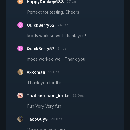
HappyDonkey688
27 Jan
Perfect for testing. Cheers!
QuickBerry52
24 Jan
Mods work so well, thank you!
QuickBerry52
24 Jan
mods worked well. Thank you!
Axxoman
22 Des
Thank you for this.
Thatmerchant_broke
22 Des
Fun Very Very fun
TacoGuy8
20 Des
Very good very nice