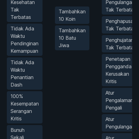
Kesehatan
Pengulangan
Tak
Tak Terbatas
Tambahkan
Terbatas
10 Koin
Penghapusan
Tidak Ada
Tak Terbatas
Tambahkan
Waktu
10 Batu
Penghujatan
Pendinginan
Jiwa
Tak Terbatas
Kemampuan
Penetapan
Tidak Ada
Pengganda
Waktu
Kerusakan
Penantian
Kritis
Dash
Atur
100%
Pengalaman
Kesempatan
Pengali
Serangan
Kritis
Atur
Pengulangan
Bunuh
Sekali
Atur