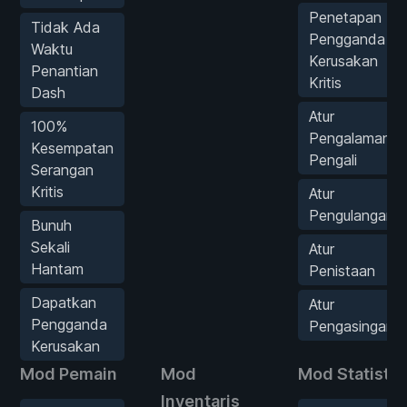
Penetapan
Tidak Ada
Pengganda
Waktu
Kerusakan
Penantian
Kritis
Dash
Atur
100%
Pengalaman
Kesempatan
Pengali
Serangan
Kritis
Atur
Pengulangan
Bunuh
Sekali
Atur
Hantam
Penistaan
Dapatkan
Atur
Pengganda
Pengasingan
Kerusakan
Mod Pemain
Mod
Mod Statistik
Inventaris