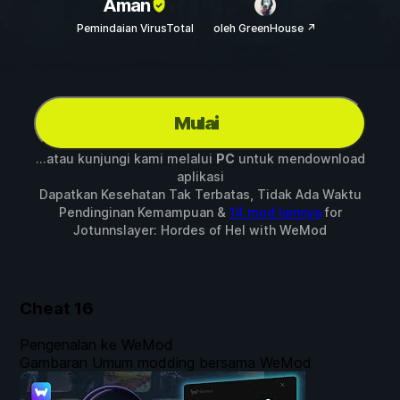
Aman
Pemindaian VirusTotal
oleh GreenHouse ↗
Mulai
...atau kunjungi kami melalui
PC
untuk mendownload
aplikasi
Dapatkan Kesehatan Tak Terbatas, Tidak Ada Waktu
Pendinginan Kemampuan &
14 mod lainnya
for
Jotunnslayer: Hordes of Hel
with
WeMod
Cheat
16
Pengenalan ke WeMod
Gambaran Umum modding bersama WeMod