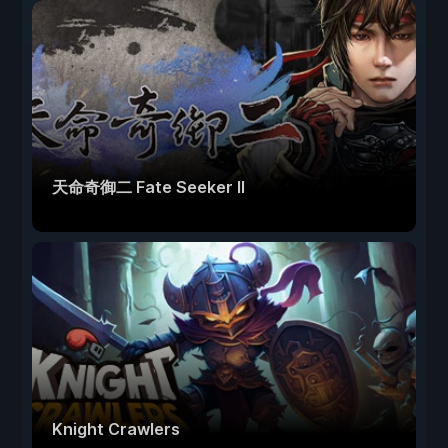
天命奇御二 Fate Seeker II
Knight Crawlers