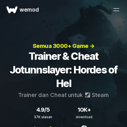
wemod
Semua 3000+ Game →
Trainer & Cheat
Jotunnslayer: Hordes of
Hel
Trainer dan Cheat untuk
Steam
4.9/5
10K+
37K ulasan
download