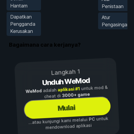
Hantam
Penistaan
Dapatkan
Atur
Pengganda
Pengasingan
Kerusakan
Bagaimana cara kerjanya?
Langkah 1
Unduh WeMod
untuk mod &
aplikasi #1
adalah
WeMod
3000+ game
cheat di
Mulai
untuk
PC
...atau kunjungi kami melalui
mendownload aplikasi