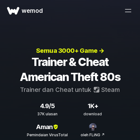
wemod
Semua 3000+ Game →
Trainer & Cheat
American Theft 80s
Trainer dan Cheat untuk
Steam
4.9/5
1K+
37K ulasan
download
Aman
Pemindaian VirusTotal
oleh FLiNG ↗