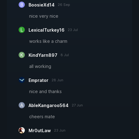
BoosieXd14
26 Sep
nice very nice
LexicalTurkey16
23 Jul
works like a charm
KindYarn897
8 Jul
all working
Emprator
28 Jun
nice and thanks
AbleKangaroo564
27 Jun
cheers mate
Mr0utLaw
23 Jun