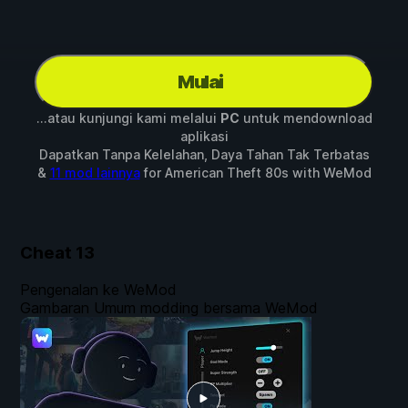
Mulai
...atau kunjungi kami melalui
PC
untuk mendownload
aplikasi
Dapatkan Tanpa Kelelahan, Daya Tahan Tak Terbatas
&
11 mod lainnya
for
American Theft 80s
with
WeMod
Cheat
13
Pengenalan ke WeMod
Gambaran Umum modding bersama WeMod