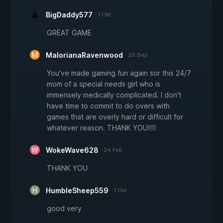
BigDaddy577
1 Okt
GREAT GAME
MalorianaRavenwood
26 Sep
You've made gaming fun again sor this 24/7
mom of a special needs girl who is
immensely medically complicated. I don't
have time to commit to do overs with
games that are overly hard or difficult for
whatever reason. THANK YOU!!!!
WokeWave628
24 Feb
THANK YOU
HumbleSheep559
1 Okt
good very