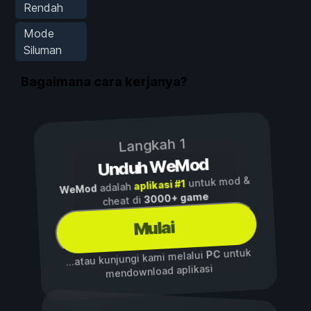
Rendah
Mode
Siluman
Bagaimana cara kerjanya?
Langkah 1
Unduh WeMod
untuk mod &
aplikasi #1
adalah
WeMod
3000+ game
cheat di
Mulai
untuk
PC
...atau kunjungi kami melalui
mendownload aplikasi