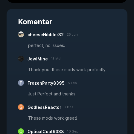
Komentar
cheeseNibbler32
25 Jun
perfect, no issues.
JewlMine
15 Mei
Thank you, these mods work prefectly
FrozenParty8395
8 Feb
Just Perfect and thanks
GodlessReactor
7 Des
These mods work great!
OpticalCoat9338
10 Sep