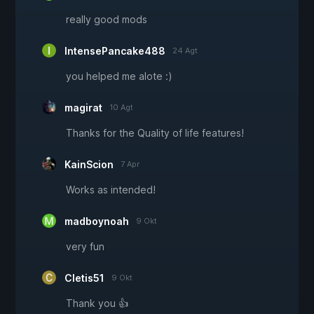
really good mods
IntensePancake488
24 Agt
you helped me alote :)
magirat
10 Agt
Thanks for the Quality of life features!
KainScion
7 Apr
Works as intended!
madboynoah
9 Okt
very fun
Cletis51
9 Okt
Thank you 👍