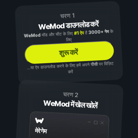
चरण 1
WeMod डाउनलोड करें
के
3000+ गेम
है
#1 ऐप
मॉड और चीट के लिए
WeMod
लिए
शुरू करें
पर विज़िट
पीसी
...या ऐप डाउनलोड करने के लिए हमें अपने
करें
चरण 2
WeMod में खेल खोलें
मेरे गेम