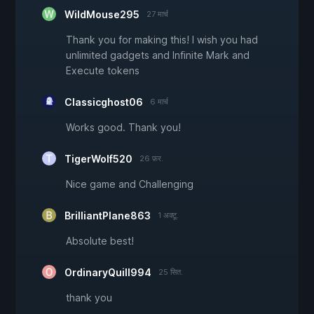
WildMouse295
27 मार्च
Thank you for making this! I wish you had
unlimited gadgets and Infinite Mark and
Execute tokens
Classicghost06
6 मार्च
Works good. Thank you!
TigerWolf520
26 फ़र.
Nice game and Challenging
BrilliantPlane863
1 अक्टू.
Absolute best!
OrdinaryQuill994
25 सित.
thank you