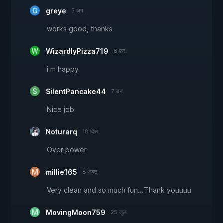
greye
3 अग.
works good, thanks
WizardlyPizza719
6 फ़र.
i m happy
SilentPancake44
7 जन.
Nice job
Noturarq
18 दिस.
Over power
millie165
8 अक्टू.
Very clean and so much fun...Thank youuuu
MovingMoon759
25 जुल.