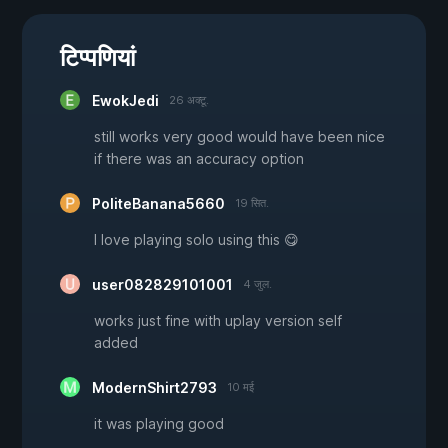
टिप्पणियां
EwokJedi
26 अक्टू.
still works very good would have been nice
if there was an accuracy option
PoliteBanana5660
19 सित.
I love playing solo using this 😋
user082829101001
4 जुल.
works just fine with uplay version self
added
ModernShirt2793
10 मई
it was playing good