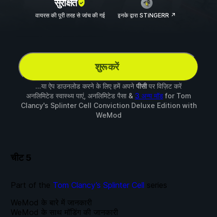
सुरक्षित
वायरस की पूरी तरह से जांच की गई
इनके द्वारा STiNGERR ↗
शुरू करें
...या ऐप डाउनलोड करने के लिए हमें अपने
पीसी
पर विज़िट करें
अनलिमिटेड स्वास्थ्य पाएं, अनलिमिटेड पैसा &
3 अन्य मॉड
for
Tom
Clancy's Splinter Cell Conviction Deluxe Edition
with
WeMod
चीट
5
Part of the
Tom Clancy’s Splinter Cell
series
WeMod के बारे में जानकारी
WeMod के साथ मॉडिंग की जानकारी