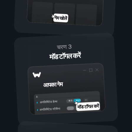
गेम खोलें
चरण 3
मॉड टॉगल करें
आपका गेम
चालू है
बंद है
अनलिमिटेड हेल्थ
मॉड टॉगल करें
अनलिमिटेड स्टैमिना