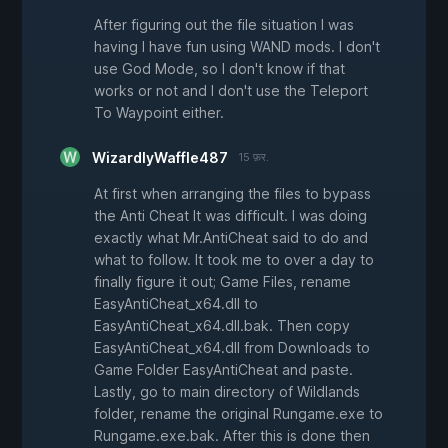
After figuring out the file situation I was
having I have fun using WAND mods. I don't
use God Mode, so I don't know if that
works or not and I don't use the Teleport
To Waypoint either.
WizardlyWaffle487
15 फ़र.
At first when arranging the files to bypass
the Anti Cheat It was difficult. I was doing
exactly what Mr.AntiCheat said to do and
what to follow. It took me to over a day to
finally figure it out; Game Files, rename
EasyAntiCheat_x64.dll to
EasyAntiCheat_x64.dll.bak. Then copy
EasyAntiCheat_x64.dll from Downloads to
Game Folder EasyAntiCheat and paste.
Lastly, go to main directory of Wildlands
folder, rename the original Rungame.exe to
Rungame.exe.bak. After this is done then