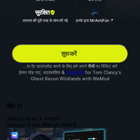
सुरक्षित
वायरस की पूरी तरह से जांच की गई
इनके द्वारा MrAntiFun ↗
शुरू करें
...या ऐप डाउनलोड करने के लिए हमें अपने
पीसी
पर विज़िट करें
ईश्वर मोड पाएं, अप्रकाशित &
9 अन्य मॉड
for
Tom Clancy's
Ghost Recon Wildlands
with
WeMod
चीट
11
WeMod के बारे में जानकारी
WeMod के साथ मॉडिंग की जानकारी