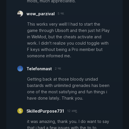
mods, much appreciated.
wow_parzival
5 नव.
This works very well! I had to start the
game through Ubisoft and then just hit Play
in WeMod, but the cheats activate and
work. I didn't realize you could toggle with
F keys without being a Pro member but
someone informed me.
Telefonmast
2 नव.
Getting back at those bloody unidad
bastards with unlimited grenades has been
one of the most satisfying and fun things i
have done lately. Thank you.
SkilledPurpose731
12 अक्टू.
it was amazing, thank you. I do want to say
that i had a few issues with the tp to