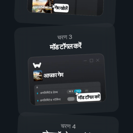
गेम खोलें
चरण 3
मॉड टॉगल करें
आपका गेम
चालू है
बंद है
अनलिमिटेड हेल्थ
मॉड टॉगल करें
अनलिमिटेड स्टैमिना
चरण 4