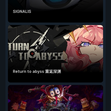
SIGNALIS
Return to abyss 重返深渊