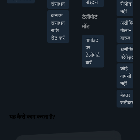
पॉइंट्स
संसाधन
रीलोड
नहीं
कस्टम
टेलीपोर्ट
संसाधन
असीमित
मॉड
राशि
गोला-
सेट करें
बारूद
वापॉइंट
पर
असीमित
टेलीपोर्ट
ग्रेनेड्स
करें
कोई
वापसी
नहीं
बेहतर
सटीकता
यह कैसे काम करता है?