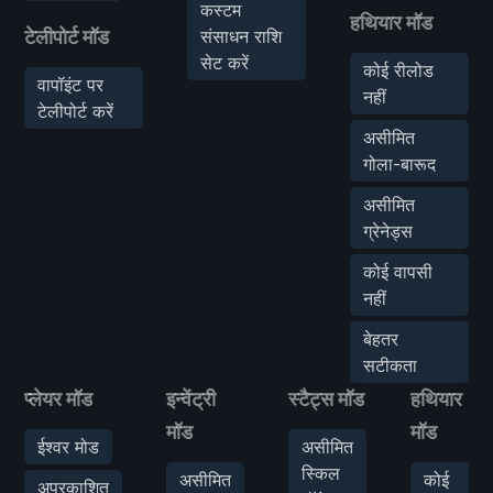
कस्टम
हथियार मॉड
टेलीपोर्ट मॉड
संसाधन राशि
सेट करें
कोई रीलोड
वापॉइंट पर
नहीं
टेलीपोर्ट करें
असीमित
गोला-बारूद
असीमित
ग्रेनेड्स
कोई वापसी
नहीं
बेहतर
सटीकता
प्लेयर मॉड
इन्वेंट्री
स्टैट्स मॉड
हथियार
मॉड
मॉड
ईश्वर मोड
असीमित
स्किल
असीमित
कोई
अप्रकाशित