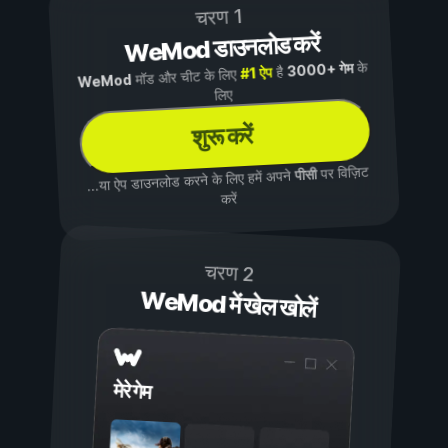
चरण 1
WeMod डाउनलोड करें
के
3000+ गेम
है
#1 ऐप
मॉड और चीट के लिए
WeMod
लिए
शुरू करें
पर विज़िट
पीसी
...या ऐप डाउनलोड करने के लिए हमें अपने
करें
चरण 2
WeMod में खेल खोलें
मेरे गेम