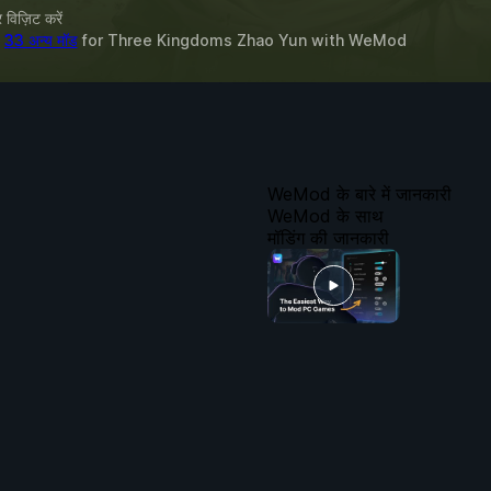
विज़िट करें
&
33 अन्य मॉड
for
Three Kingdoms Zhao Yun
with
WeMod
WeMod के बारे में जानकारी
WeMod के साथ
मॉडिंग की जानकारी