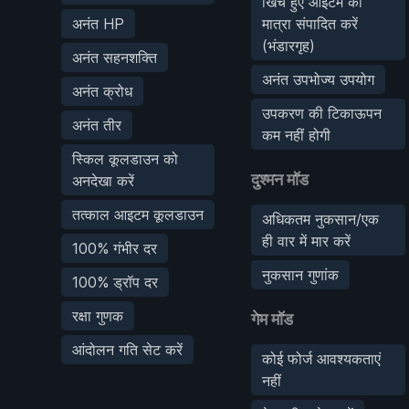
खिंचे हुए आइटम की
अनंत HP
मात्रा संपादित करें
(भंडारगृह)
अनंत सहनशक्ति
अनंत उपभोज्य उपयोग
अनंत क्रोध
उपकरण की टिकाऊपन
अनंत तीर
कम नहीं होगी
स्किल कूलडाउन को
दुश्मन मॉड
अनदेखा करें
तत्काल आइटम कूलडाउन
अधिकतम नुकसान/एक
ही वार में मार करें
100% गंभीर दर
नुकसान गुणांक
100% ड्रॉप दर
रक्षा गुणक
गेम मॉड
आंदोलन गति सेट करें
कोई फोर्ज आवश्यकताएं
नहीं