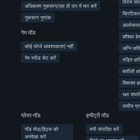
विराम संप
अधिकतम नुकसान/एक ही वार में मार करें
क्रिटिकल 
नुकसान गुणांक
आलोचनात्म
गेम मॉड
कौशल हेस्
कोई फोर्ज आवश्यकताएं नहीं
अग्नि क्षत
गेम स्पीड सेट करें
तड़ित क्ष
बर्फीली क्
विषाक्त क्
रक्षा संपा
तत्वीय प्
प्लेयर मॉड
इन्वेंट्री मॉड
गॉड मोड/हिट्स को
मनी संपादित करें
अनदेखा करें