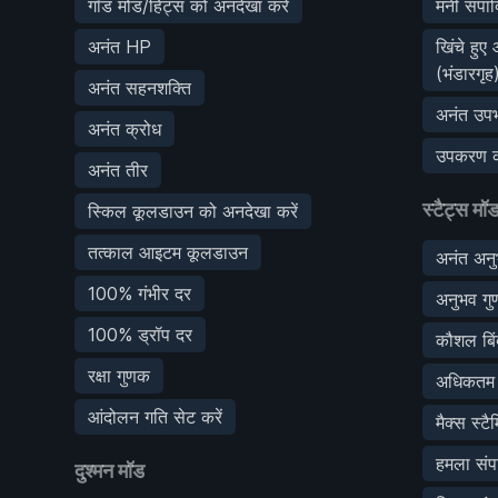
गॉड मोड/हिट्स को अनदेखा करें
मनी संपाद
अनंत HP
खिंचे हुए
(भंडारगृह
अनंत सहनशक्ति
अनंत उपभ
अनंत क्रोध
उपकरण क
अनंत तीर
स्टैट्स मॉ
स्किल कूलडाउन को अनदेखा करें
तत्काल आइटम कूलडाउन
अनंत अन
100% गंभीर दर
अनुभव ग
100% ड्रॉप दर
कौशल बिंद
रक्षा गुणक
अधिकतम ए
आंदोलन गति सेट करें
मैक्स स्टै
हमला संपा
दुश्मन मॉड