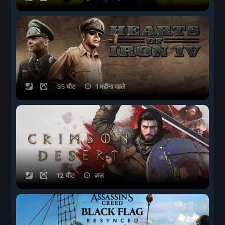
35 चीट
1 महीना पहले
12 चीट
कल