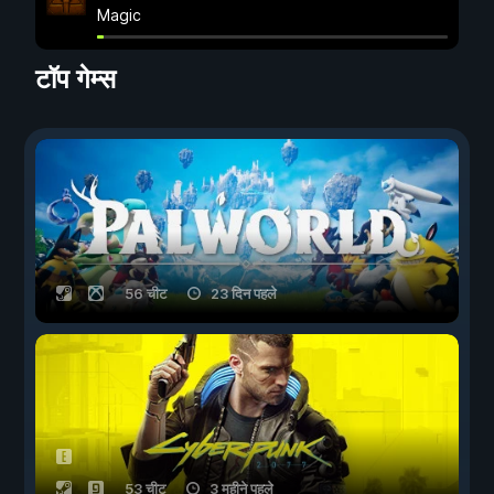
Magic
टॉप गेम्स
56 चीट
23 दिन पहले
53 चीट
3 महीने पहले