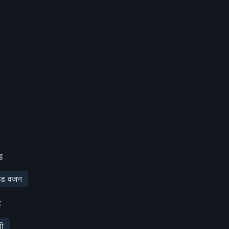
ड
ेड वजन
ड
पी