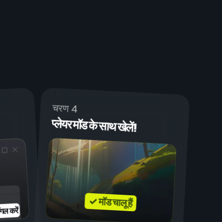
चरण 4
प्लेयर मॉड के साथ खेलें!
✓ मॉड चालू हैं
गल करें