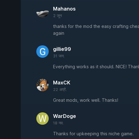
Mahanos
2 जून
thanks for the mod the easy crafting chea
again
gillie99
31 जन.
Everything works as it should. NICE! Thank
MaxCK
22 अप्रै.
Great mods, work well. Thanks!
WarDoge
18 नव.
Thanks for upkeeping this niche game.