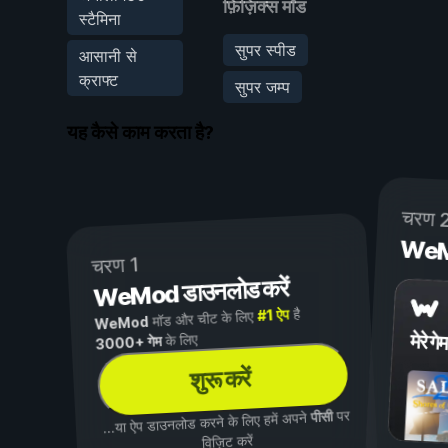
फ़िज़िक्स मॉड
स्टैमिना
सुपर स्पीड
आसानी से
क्राफ्ट
सुपर जम्प
यह कैसे काम करता है?
चरण 
WeMod
चरण 1
WeMod डाउनलोड करें
है
#1 ऐप
मॉड और चीट के लिए
WeMod
मेरे गेम
के लिए
3000+ गेम
शुरू करें
पर
पीसी
...या ऐप डाउनलोड करने के लिए हमें अपने
विज़िट करें