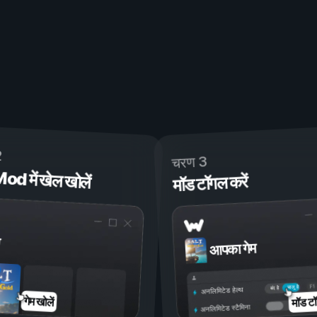
2
चरण 3
 में खेल खोलें
मॉड टॉगल करें
आपका गेम
चालू है
बंद है
अनलिमिटेड हेल्थ
मॉड टॉ
गेम खोलें
अनलिमिटेड स्टैमिना