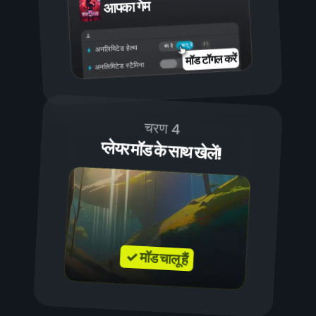
आपका गेम
चालू है
बंद है
अनलिमिटेड हेल्थ
मॉड टॉगल करें
अनलिमिटेड स्टैमिना
चरण 4
प्लेयर मॉड के साथ खेलें!
✓ मॉड चालू हैं