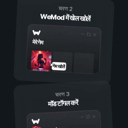
चरण 2
WeMod में खेल खोलें
मेरे गेम
गेम खोलें
चरण 3
मॉड टॉगल करें