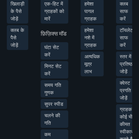
खिलाड़ी
एक-हिट में
हमेशा
क्लब
के पैसे
ग्राहकों को
पागल
साफ
जोड़ें
मारें
ग्राहक
करें
क्लब के
हमेशा
टॉयलेट
फ़िज़िक्स मॉड
पैसे
नशे में
साफ
जोड़ें
ग्राहक
करें
घंटा सेट
करें
अत्यधिक
स्तर में
मूत्र
प्रतिष्ठा
मिनट सेट
लाभ
जोड़ें
करें
क्वेस्ट
समय गति
प्रगति
गुणक
जोड़ें
सुपर स्पीड
ग्राहक
चलने की
कोई भी
गति
कीमत
स्वीकार
कम
करते हैं