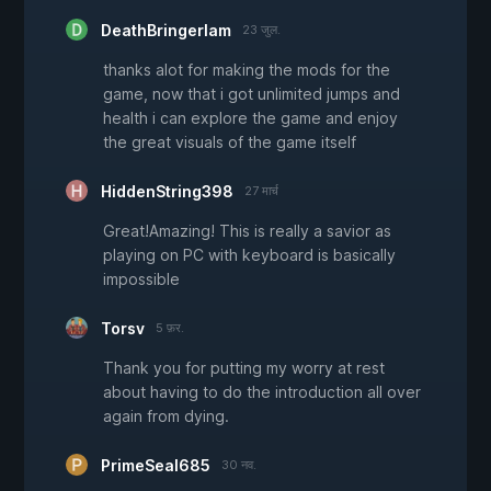
DeathBringerIam
23 जुल.
thanks alot for making the mods for the
game, now that i got unlimited jumps and
health i can explore the game and enjoy
the great visuals of the game itself
HiddenString398
27 मार्च
Great!Amazing! This is really a savior as
playing on PC with keyboard is basically
impossible
Torsv
5 फ़र.
Thank you for putting my worry at rest
about having to do the introduction all over
again from dying.
PrimeSeal685
30 नव.