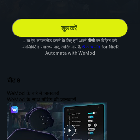
शुरू करें
...या ऐप डाउनलोड करने के लिए हमें अपने
पीसी
पर विज़िट करें
अनलिमिटेड स्वास्थ्य पाएं, त्वरित मार &
6 अन्य मॉड
for
NieR
Automata
with
WeMod
चीट
8
WeMod के बारे में जानकारी
WeMod के साथ मॉडिंग की जानकारी