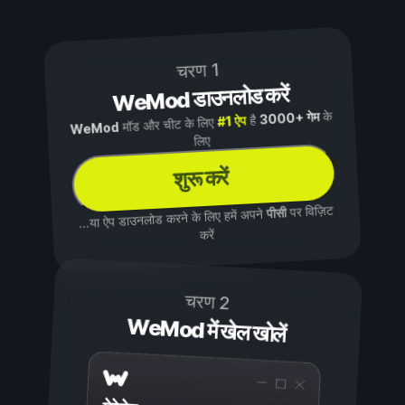
चरण 1
WeMod डाउनलोड करें
के
3000+ गेम
है
#1 ऐप
मॉड और चीट के लिए
WeMod
लिए
शुरू करें
पर विज़िट
पीसी
...या ऐप डाउनलोड करने के लिए हमें अपने
करें
चरण 2
WeMod में खेल खोलें