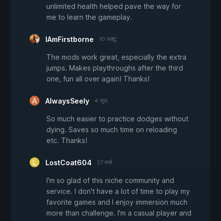
unlimited health helped pave the way for
me to learn the gameplay.
IAmFirstborne
10 अक्टू.
The mods work great, especially the extra
jumps. Makes playthroughs after the third
one, fun all over again! Thanks!
AlwaysSeely
4 जुल.
So much easier to practice dodges without
dying. Saves so much time on reloading
etc. Thanks!
LostCoat604
27 मार्च
I'm so glad of this niche community and
service. I don't have a lot of time to play my
favorite games and I enjoy immersion much
more than challenge. I'm a casual player and