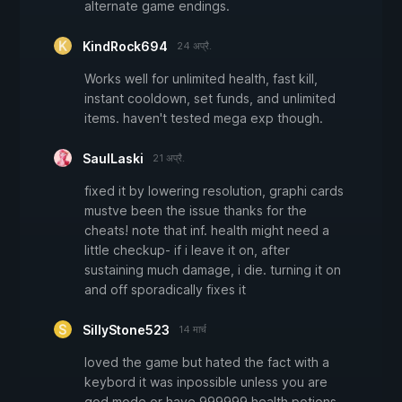
alternate game endings.
KindRock694
24 अप्रै.
Works well for unlimited health, fast kill,
instant cooldown, set funds, and unlimited
items. haven't tested mega exp though.
SaulLaski
21 अप्रै.
fixed it by lowering resolution, graphi cards
mustve been the issue thanks for the
cheats! note that inf. health might need a
little checkup- if i leave it on, after
sustaining much damage, i die. turning it on
and off sporadically fixes it
SillyStone523
14 मार्च
loved the game but hated the fact with a
keybord it was inpossible unless you are
god mode or have 999999 health potions