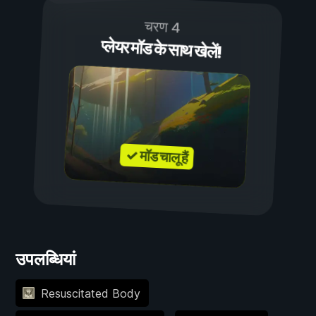
चरण 4
प्लेयर मॉड के साथ खेलें!
✓ मॉड चालू हैं
उपलब्धियां
Resuscitated Body