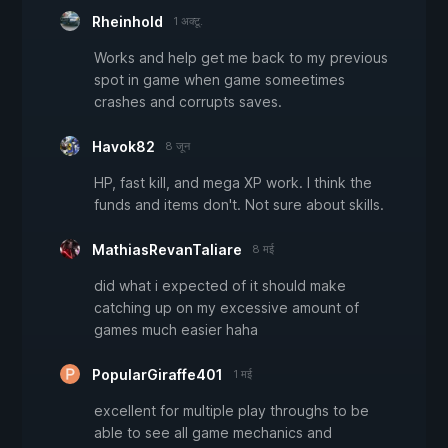
Rheinhold
1 अक्टू.
Works and help get me back to my previous
spot in game when game someetimes
crashes and corrupts saves.
Havok82
8 जून
HP, fast kill, and mega XP work. I think the
funds and items don't. Not sure about skills.
MathiasRevanTaliare
8 मई
did what i expected of it should make
catching up on my excessive amount of
games much easier haha
PopularGiraffe401
1 मई
excellent for multiple play throughs to be
able to see all game mechanics and