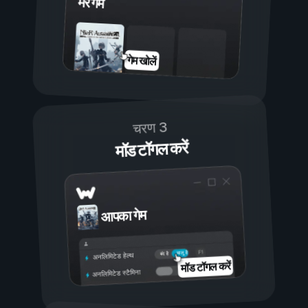
मेरे गेम
गेम खोलें
चरण 3
मॉड टॉगल करें
आपका गेम
चालू है
बंद है
अनलिमिटेड हेल्थ
मॉड टॉगल करें
अनलिमिटेड स्टैमिना