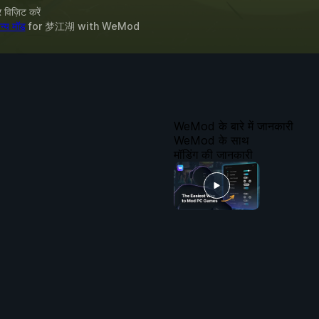
विज़िट करें
्य मॉड
for
梦江湖
with
WeMod
WeMod के बारे में जानकारी
WeMod के साथ
मॉडिंग की जानकारी