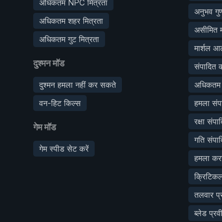
अधिकतम NPC मित्रता
अनुभव ग
अधिकतम शहर मित्रता
असीमित म
अधिकतम गुट मित्रता
मार्शल आर
दुश्मन मॉड
संपादित क
दुश्मन हमला नहीं कर सकते
अधिकतम S
वन-हिट किल्स
हमला संपा
रक्षा संपा
गेम मॉड
गति संपाद
गेम स्पीड सेट करें
हमला करन
क्रिटिकल
तलवार प्र
ब्लेड प्र