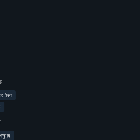
ड
ड पैसा
क
ड
अनुभव