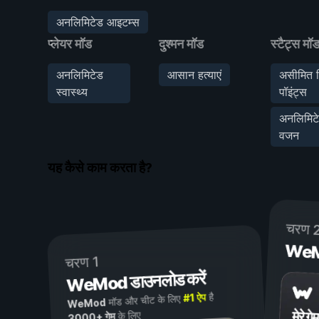
अनलिमिटेड आइटम्स
प्लेयर मॉड
दुश्मन मॉड
स्टैट्स मॉ
अनलिमिटेड
आसान हत्याएं
असीमित 
स्वास्थ्य
पॉइंट्स
अनलिमिट
वजन
यह कैसे काम करता है?
चरण 
WeMod
चरण 1
WeMod डाउनलोड करें
है
#1 ऐप
मॉड और चीट के लिए
WeMod
मेरे गेम
के लिए
3000+ गेम