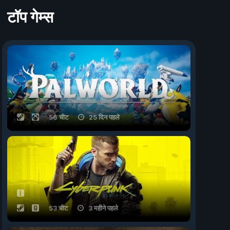
टॉप गेम्स
56 चीट
25 दिन पहले
53 चीट
3 महीने पहले