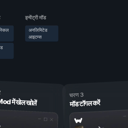
ड
इन्वेंट्री मॉड
स्किल
अनलिमिटेड
आइटम्स
ेड
2
चरण 3
 में खेल खोलें
मॉड टॉगल करें