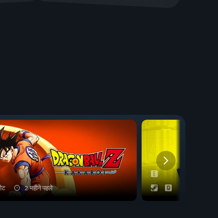
ीट
2 महीने पहले
53 चीट