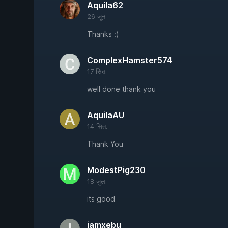
Aquila62
26 जून
Thanks :)
ComplexHamster574
17 सित.
well done thank you
AquilaAU
14 सित.
Thank You
ModestPig230
18 जुल.
its good
iamxebu