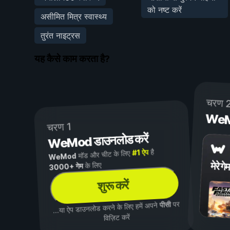
को नष्ट करें
असीमित मित्र स्वास्थ्य
तुरंत नाइट्रस
यह कैसे काम करता है?
चरण 
WeMod
चरण 1
WeMod डाउनलोड करें
है
#1 ऐप
मॉड और चीट के लिए
WeMod
मेरे गेम
के लिए
3000+ गेम
शुरू करें
पर
पीसी
...या ऐप डाउनलोड करने के लिए हमें अपने
विज़िट करें