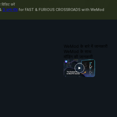
विज़िट करें
 &
3 अन्य मॉड
for
FAST & FURIOUS CROSSROADS
with
WeMod
WeMod के बारे में जानकारी
WeMod के साथ
मॉडिंग की जानकारी