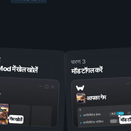
2
चरण 3
 में खेल खोलें
मॉड टॉगल करें
आपका गेम
चालू है
बंद है
अनलिमिटेड हेल्थ
मॉड टॉ
गेम खोलें
अनलिमिटेड स्टैमिना