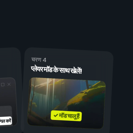
चरण 4
प्लेयर मॉड के साथ खेलें!
✓ मॉड चालू हैं
गल करें