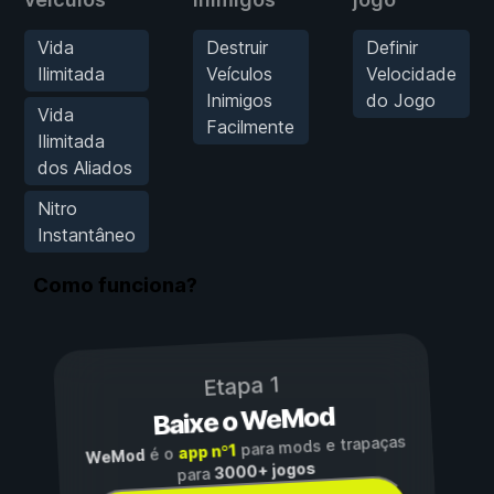
Vida
Destruir
Definir
Ilimitada
Veículos
Velocidade
Inimigos
do Jogo
Vida
Facilmente
Ilimitada
dos Aliados
Nitro
Instantâneo
Como funciona?
Etapa 1
Baixe o WeMod
para mods e trapaças
app nº1
é o
WeMod
3000+ jogos
para