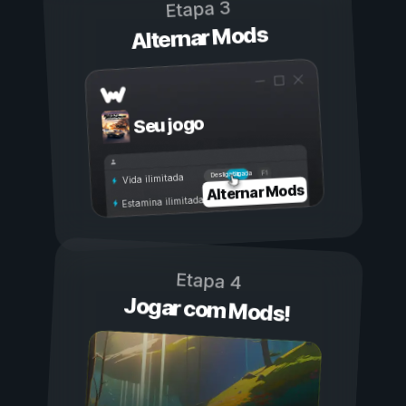
Etapa 3
Alternar Mods
Seu jogo
Ligada
Desligada
Vida ilimitada
Alternar Mods
Estamina ilimitada
Etapa 4
Jogar com Mods!