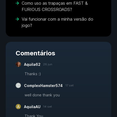
Como uso as trapaças em FAST &
FURIOUS CROSSROADS?
Vai funcionar com a minha versão do
jogo?
Comentários
Aquila62
26 jun
Thanks :)
ComplexHamster574
17 set
well done thank you
AquilaAU
14 set
Thank You