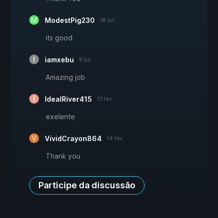
ModestPig230
18 jul
its good
iamxebu
9 jul
Amazing job
IdealRiver415
17 fev
exelente
VividCrayon864
14 fev
Thank you
Participe da discussão