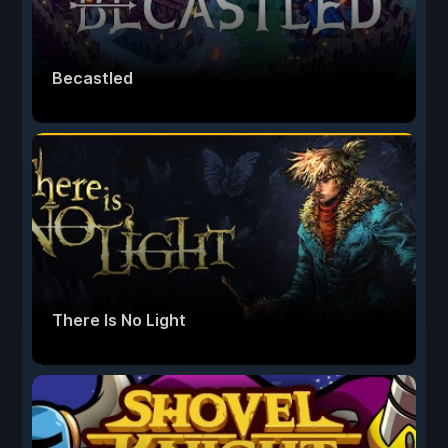
Becastled
There Is No Light