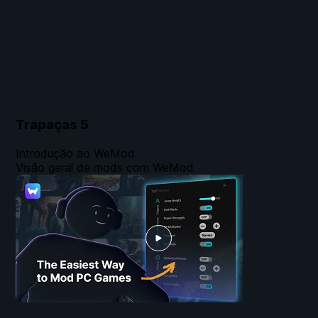
Trapaças
5
Introdução ao WeMod
Visão geral de mods com WeMod