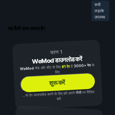
सभी
लड़ाके
उपलब्ध
यह कैसे काम करता है?
चरण 1
WeMod डाउनलोड करें
के
3000+ गेम
है
#1 ऐप
मॉड और चीट के लिए
WeMod
लिए
शुरू करें
पर विज़िट
पीसी
...या ऐप डाउनलोड करने के लिए हमें अपने
करें