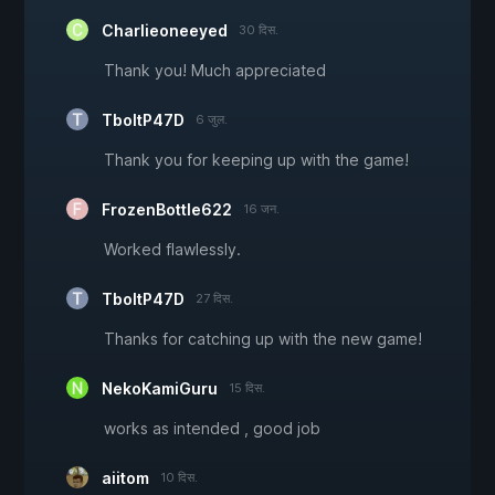
Charlieoneeyed
30 दिस.
Thank you! Much appreciated
TboltP47D
6 जुल.
Thank you for keeping up with the game!
FrozenBottle622
16 जन.
Worked flawlessly.
TboltP47D
27 दिस.
Thanks for catching up with the new game!
NekoKamiGuru
15 दिस.
works as intended , good job
aiitom
10 दिस.