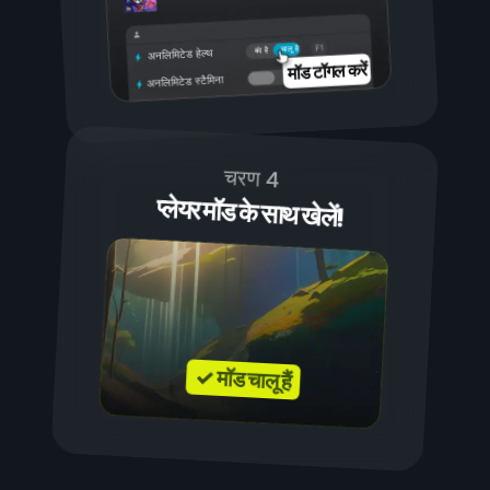
चालू है
बंद है
अनलिमिटेड हेल्थ
मॉड टॉगल करें
अनलिमिटेड स्टैमिना
चरण 4
प्लेयर मॉड के साथ खेलें!
✓ मॉड चालू हैं