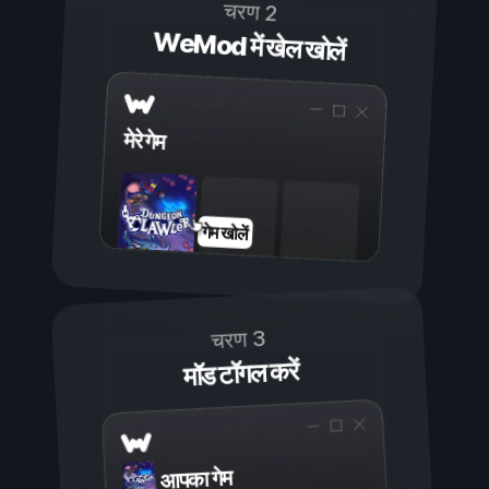
चरण 2
WeMod में खेल खोलें
मेरे गेम
गेम खोलें
चरण 3
मॉड टॉगल करें
आपका गेम