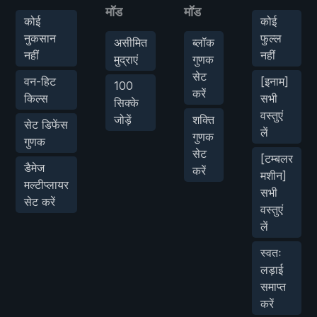
मॉड
मॉड
कोई
कोई
नुकसान
फुल्ल
असीमित
ब्लॉक
नहीं
नहीं
मुद्राएं
गुणक
सेट
वन-हिट
[इनाम]
100
करें
किल्स
सभी
सिक्के
वस्तुएं
जोड़ें
शक्ति
सेट डिफेंस
लें
गुणक
गुणक
सेट
[टम्बलर
डैमेज
करें
मशीन]
मल्टीप्लायर
सभी
सेट करें
वस्तुएं
लें
स्वतः
लड़ाई
समाप्त
करें