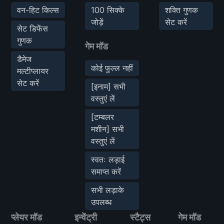
वन-हिट किल्स
100 सिक्के
शक्ति गुणक
जोड़ें
सेट करें
सेट डिफेंस
गुणक
गेम मॉड
डैमेज
कोई फुल्ल नहीं
मल्टीप्लायर
सेट करें
[इनाम] सभी
वस्तुएं लें
[टम्बलर
मशीन] सभी
वस्तुएं लें
स्वतः लड़ाई
समाप्त करें
सभी लड़ाके
उपलब्ध
प्लेयर मॉड
इन्वेंट्री
स्टैट्स
गेम मॉड