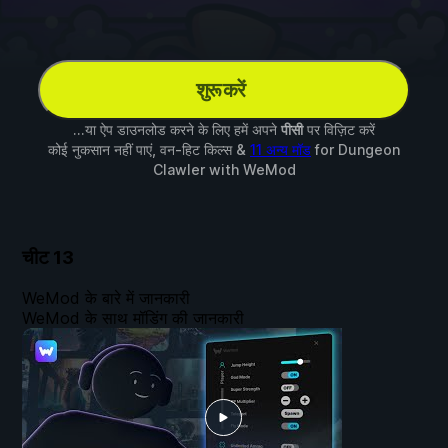
शुरू करें
...या ऐप डाउनलोड करने के लिए हमें अपने
पीसी
पर विज़िट करें
कोई नुकसान नहीं पाएं, वन-हिट किल्स &
11 अन्य मॉड
for
Dungeon
Clawler
with
WeMod
चीट
13
WeMod के बारे में जानकारी
WeMod के साथ मॉडिंग की जानकारी