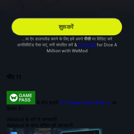
शुरू करें
...या ऐप डाउनलोड करने के लिए हमें अपने
पीसी
पर विज़िट करें
अनलिमिटेड पैसा पाएं, मनी संपादित करें &
9 अन्य मॉड
for
Dice A
Million
with
WeMod
चीट
11
ये मॉड हमारी
PC Game Pass संग्रह →
का
हिस्सा हैं।
WeMod के बारे में जानकारी
WeMod के साथ मॉडिंग की जानकारी