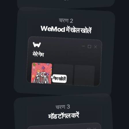
चरण 2
WeMod में खेल खोलें
मेरे गेम
गेम खोलें
चरण 3
मॉड टॉगल करें