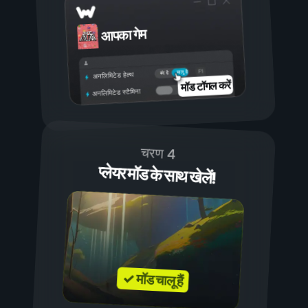
आपका गेम
चालू है
बंद है
अनलिमिटेड हेल्थ
मॉड टॉगल करें
अनलिमिटेड स्टैमिना
चरण 4
प्लेयर मॉड के साथ खेलें!
✓ मॉड चालू हैं