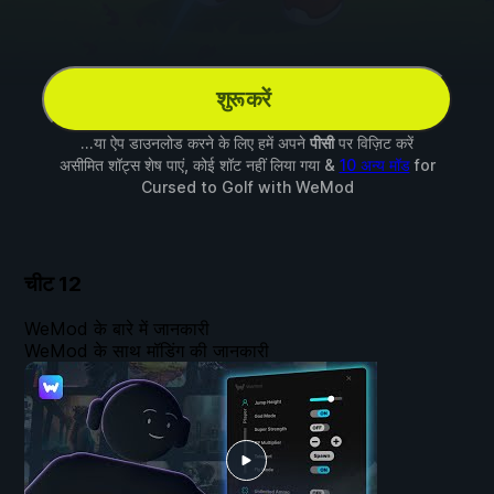
शुरू करें
...या ऐप डाउनलोड करने के लिए हमें अपने
पीसी
पर विज़िट करें
असीमित शॉट्स शेष पाएं, कोई शॉट नहीं लिया गया &
10 अन्य मॉड
for
Cursed to Golf
with
WeMod
चीट
12
WeMod के बारे में जानकारी
WeMod के साथ मॉडिंग की जानकारी