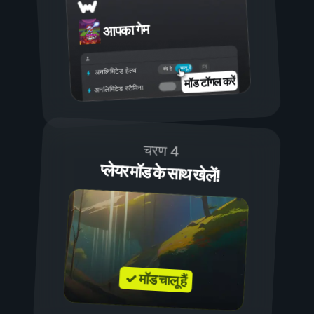
आपका गेम
चालू है
बंद है
अनलिमिटेड हेल्थ
मॉड टॉगल करें
अनलिमिटेड स्टैमिना
चरण 4
प्लेयर मॉड के साथ खेलें!
✓ मॉड चालू हैं