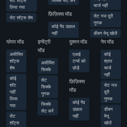
सेट शॉट्स
सिक्के सेट करें
चार्ज नहीं
लिया गया
फ़िज़िक्स मॉड
सेट नज दूरी
सेट शॉट्स शेष
गुणक
कोई गेंद उछाल
नहीं
डीबग मेनू खोलें
प्लेयर मॉड
इन्वेंट्री
दुश्मन मॉड
गेम मॉड
मॉड
असीमित
एआई
कोई
शॉट्स
टर्न्स को
श्राप
असीमित
शेष
छोड़ें
चार्ज
सिक्के
नहीं
कोई
सेट
फ़िज़िक्स
शॉट
सेट नज
सिक्के
मॉड
नहीं
दूरी
गुणक
लिया
गुणक
कोई गेंद
सिक्के
गया
उछाल
डीबग
सेट करें
सेट
नहीं
मेनू
शॉट्स
खोलें