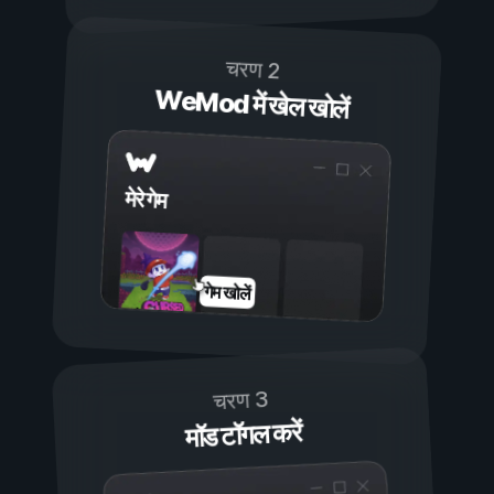
चरण 2
WeMod में खेल खोलें
मेरे गेम
गेम खोलें
चरण 3
मॉड टॉगल करें