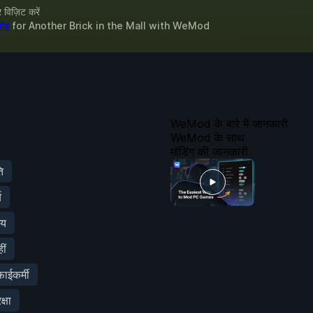
विज़िट करें
मॉड
for
Another Brick in the Mall
with
WeMod
WeMod के बारे में जानकारी
WeMod के साथ
मॉडिंग की जानकारी
ि
य
शय
ीं
ईकर्मी
्षा