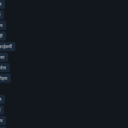
ि
य
शय
ीं
ईकर्मी
्षा
माता
ोइया
ि
य
शय