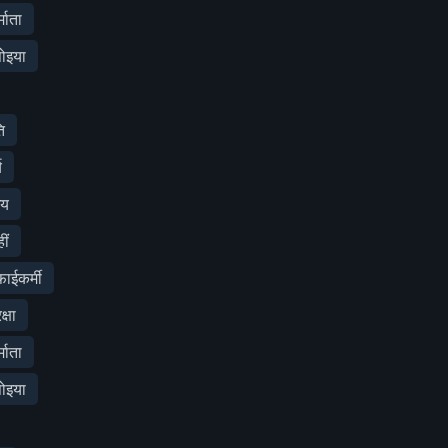
माता
ोइया
ि
य
शय
ीं
ईकर्मी
्षा
माता
ोइया