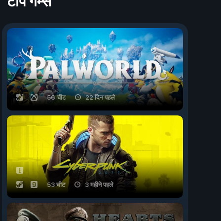
टॉप गेम्स
56 चीट
22 दिन पहले
53 चीट
3 महीने पहले