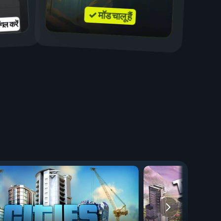
✓ मॉड चालू हैं
गल करें