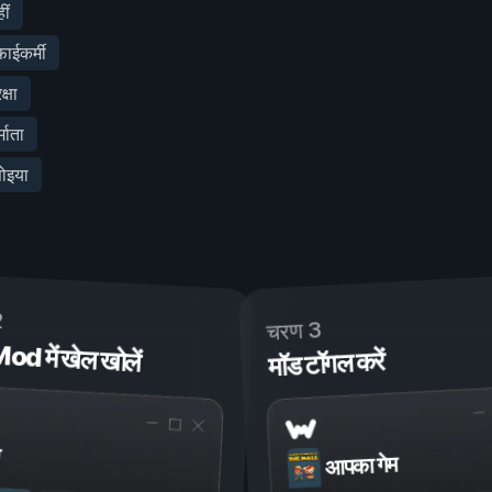
ीं
ईकर्मी
्षा
माता
ोइया
2
चरण 3
 में खेल खोलें
मॉड टॉगल करें
आपका गेम