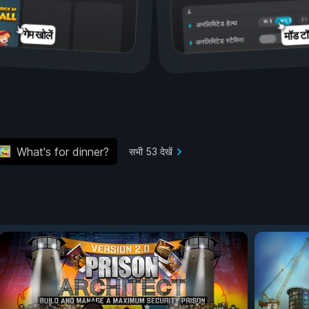
चालू है
बंद है
अनलिमिटेड हेल्थ
मॉड टॉ
गेम खोलें
अनलिमिटेड स्टैमिना
What's for dinner?
सभी 53 देखें