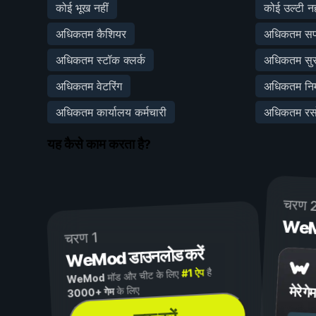
कोई भूख नहीं
कोई उल्टी नह
अधिकतम कैशियर
अधिकतम सफा
अधिकतम स्टॉक क्लर्क
अधिकतम सुरक
अधिकतम वेटरिंग
अधिकतम निर्
अधिकतम कार्यालय कर्मचारी
अधिकतम रस
यह कैसे काम करता है?
चरण 
WeMod
चरण 1
WeMod डाउनलोड करें
है
#1 ऐप
मॉड और चीट के लिए
WeMod
मेरे गेम
के लिए
3000+ गेम