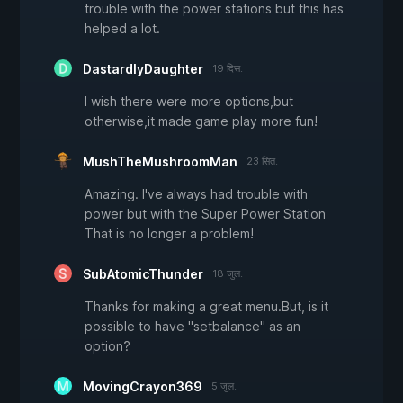
trouble with the power stations but this has
helped a lot.
DastardlyDaughter
19 दिस.
I wish there were more options,but
otherwise,it made game play more fun!
MushTheMushroomMan
23 सित.
Amazing. I've always had trouble with
power but with the Super Power Station
That is no longer a problem!
SubAtomicThunder
18 जुल.
Thanks for making a great menu.But, is it
possible to have "setbalance" as an
option?
MovingCrayon369
5 जुल.