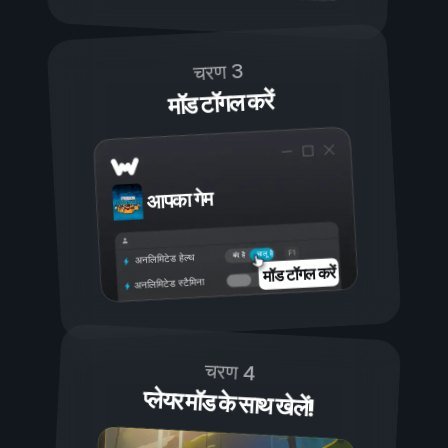
चरण 3
मॉड टॉगल करें
आपका गेम
चालू है
बंद है
अनलिमिटेड हेल्थ
मॉड टॉगल करें
अनलिमिटेड स्टैमिना
चरण 4
प्लेयर मॉड के साथ खेलें!