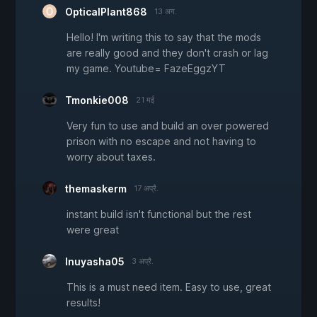
OpticalPlant868
13 अग.
Hello! I'm writing this to say that the mods
are really good and they don't crash or lag
my game. Youtube= FazeEggzYT
Tmonkie008
21 मई
Very fun to use and build an over powered
prison with no escape and not having to
worry about taxes.
themaskerm
17 अप्रै.
instant build isn't functional but the rest
were great
Inuyasha05
3 अप्रै.
This is a must need item. Easy to use, great
results!