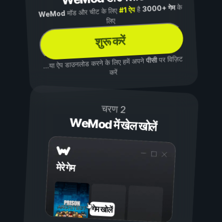
के
3000+ गेम
है
#1 ऐप
मॉड और चीट के लिए
WeMod
लिए
शुरू करें
पर विज़िट
पीसी
...या ऐप डाउनलोड करने के लिए हमें अपने
करें
चरण 2
WeMod में खेल खोलें
मेरे गेम
गेम खोलें