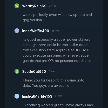
WorthyRain69
24 नव.
works perfectly even with new update and
gog version
InnerWaffle409
15 जुल.
Its good especially a super power station.
although there could be more. like death
row execution state approval to 100 so u
could execute prisoners whenever. super
guards that are OP. no prisoner needs etc.
SubtleCat920
6 जन.
Thank you for keeping this game upto
date. You guys are awesome.
ImplicitMarble153
21 दिस.
Everything worked great! I have always had