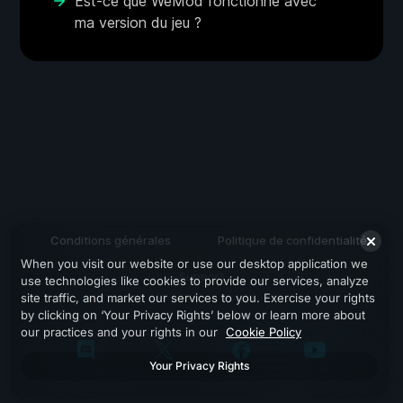
Est-ce que WeMod fonctionne avec
ma version du jeu ?
Conditions générales
Politique de confidentialité
When you visit our website or use our desktop application we
Support
use technologies like cookies to provide our services, analyze
site traffic, and market our services to you. Exercise your rights
by clicking on ‘Your Privacy Rights’ below or learn more about
our practices and your rights in our
Cookie Policy
Your Privacy Rights